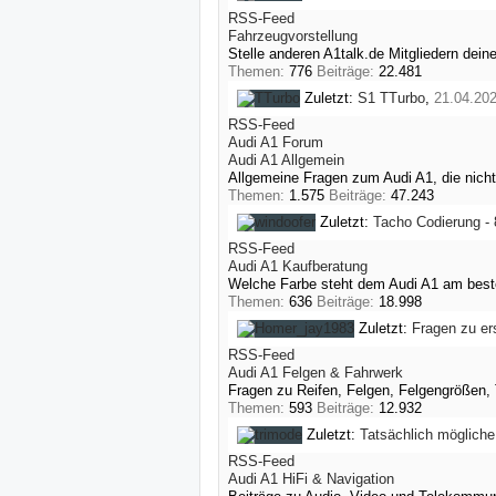
RSS-Feed
Fahrzeugvorstellung
Stelle anderen A1talk.de Mitgliedern dein
Themen:
776
Beiträge:
22.481
Zuletzt:
S1
TTurbo
,
21.04.20
RSS-Feed
Audi A1 Forum
Audi A1 Allgemein
Allgemeine Fragen zum Audi A1, die nich
Themen:
1.575
Beiträge:
47.243
Zuletzt:
Tacho Codierung -
RSS-Feed
Audi A1 Kaufberatung
Welche Farbe steht dem Audi A1 am beste
Themen:
636
Beiträge:
18.998
Zuletzt:
Fragen zu er
RSS-Feed
Audi A1 Felgen & Fahrwerk
Fragen zu Reifen, Felgen, Felgengrößen, T
Themen:
593
Beiträge:
12.932
Zuletzt:
Tatsächlich mögliche
RSS-Feed
Audi A1 HiFi & Navigation