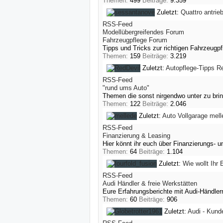
Themen:
499
Beiträge:
9.359
Zuletzt:
Quattro antrieb
RSS-Feed
Modellübergreifendes Forum
Fahrzeugpflege Forum
Tipps und Tricks zur richtigen Fahrzeugpf
Themen:
159
Beiträge:
3.219
Zuletzt:
Autopflege-Tipps
Re
RSS-Feed
"rund ums Auto"
Themen die sonst nirgendwo unter zu brin
Themen:
122
Beiträge:
2.046
Zuletzt:
Auto Vollgarage
mell
RSS-Feed
Finanzierung & Leasing
Hier könnt ihr euch über Finanzierungs- 
Themen:
64
Beiträge:
1.104
Zuletzt:
Wie wollt Ihr 
RSS-Feed
Audi Händler & freie Werkstätten
Eure Erfahrungsberichte mit Audi-Händler
Themen:
60
Beiträge:
906
Zuletzt:
Audi - Kund