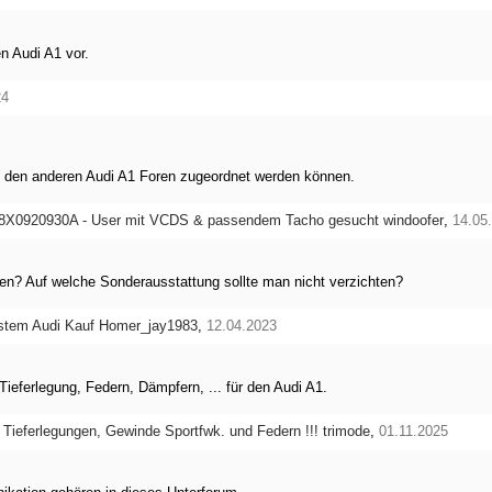
en Audi A1 vor.
24
t den anderen Audi A1 Foren zugeordnet werden können.
 8X0920930A - User mit VCDS & passendem Tacho gesucht
windoofer
,
14.05
n? Auf welche Sonderausstattung sollte man nicht verzichten?
stem Audi Kauf
Homer_jay1983
,
12.04.2023
ieferlegung, Federn, Dämpfern, ... für den Audi A1.
 Tieferlegungen, Gewinde Sportfwk. und Federn !!!
trimode
,
01.11.2025