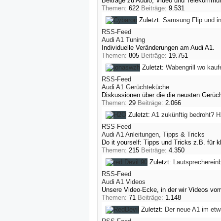
Beiträge zu Audio, Video und Telekommun
Themen:
622
Beiträge:
9.531
Zuletzt:
Samsung Flip und i
RSS-Feed
Audi A1 Tuning
Individuelle Veränderungen am Audi A1.
Themen:
805
Beiträge:
19.751
Zuletzt:
Wabengrill wo kauf
RSS-Feed
Audi A1 Gerüchteküche
Diskussionen über die die neusten Gerüc
Themen:
29
Beiträge:
2.066
Zuletzt:
A1 zukünftig bedroht?
H
RSS-Feed
Audi A1 Anleitungen, Tipps & Tricks
Do it yourself: Tipps und Tricks z.B. für
Themen:
215
Beiträge:
4.350
Zuletzt:
Lautsprecherein
RSS-Feed
Audi A1 Videos
Unsere Video-Ecke, in der wir Videos v
Themen:
71
Beiträge:
1.148
Zuletzt:
Der neue A1 im etw