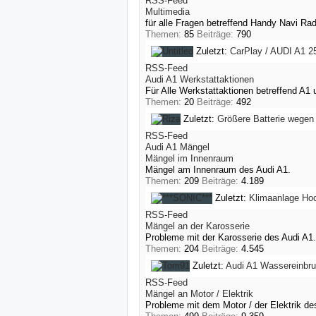
RSS-Feed
Multimedia
für alle Fragen betreffend Handy Navi Ra
Themen:
85
Beiträge:
790
Zuletzt:
CarPlay / AUDI A1 2
RSS-Feed
Audi A1 Werkstattaktionen
Für Alle Werkstattaktionen betreffend A1
Themen:
20
Beiträge:
492
Zuletzt:
Größere Batterie wegen
RSS-Feed
Audi A1 Mängel
Mängel im Innenraum
Mängel am Innenraum des Audi A1.
Themen:
209
Beiträge:
4.189
Zuletzt:
Klimaanlage Hoc
RSS-Feed
Mängel an der Karosserie
Probleme mit der Karosserie des Audi A1.
Themen:
204
Beiträge:
4.545
Zuletzt:
Audi A1 Wassereinbr
RSS-Feed
Mängel an Motor / Elektrik
Probleme mit dem Motor / der Elektrik de