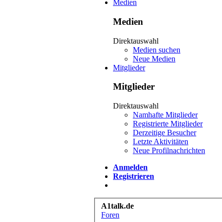
Medien
Medien
Direktauswahl
Medien suchen
Neue Medien
Mitglieder
Mitglieder
Direktauswahl
Namhafte Mitglieder
Registrierte Mitglieder
Derzeitige Besucher
Letzte Aktivitäten
Neue Profilnachrichten
Anmelden
Registrieren
A1talk.de
Foren