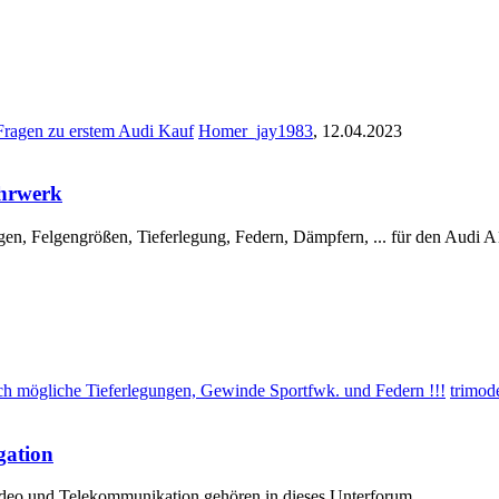
Fragen zu erstem Audi Kauf
Homer_jay1983
,
12.04.2023
hrwerk
gen, Felgengrößen, Tieferlegung, Federn, Dämpfern, ... für den Audi A
ch mögliche Tieferlegungen, Gewinde Sportfwk. und Federn !!!
trimod
gation
ideo und Telekommunikation gehören in dieses Unterforum.