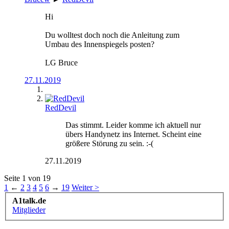
Hi
Du wolltest doch noch die Anleitung zum
Umbau des Innenspiegels posten?
LG Bruce
27.11.2019
RedDevil
Das stimmt. Leider komme ich aktuell nur
übers Handynetz ins Internet. Scheint eine
größere Störung zu sein. :-(
27.11.2019
Seite 1 von 19
1
←
2
3
4
5
6
→
19
Weiter >
A1talk.de
Mitglieder