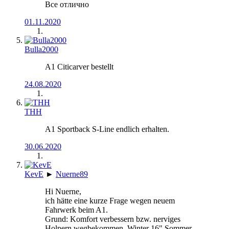
Все отлично
01.11.2020
Bulla2000
A1 Citicarver bestellt
24.08.2020
THH
A1 Sportback S-Line endlich erhalten.
30.06.2020
KevE
►
Nuerne89
Hi Nuerne,
ich hätte eine kurze Frage wegen neuem
Fahrwerk beim A1.
Grund: Komfort verbessern bzw. nerviges
Holpern wegbekommen. Winter 16" Sommer