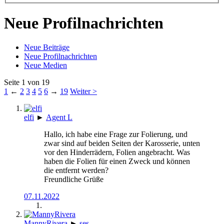
Neue Profilnachrichten
Neue Beiträge
Neue Profilnachrichten
Neue Medien
Seite 1 von 19
1
←
2
3
4
5
6
→
19
Weiter >
elfi
►
Agent L
Hallo, ich habe eine Frage zur Folierung, und
zwar sind auf beiden Seiten der Karosserie, unten
vor den Hinderrädern, Folien angebracht. Was
haben die Folien für einen Zweck und können
die entfernt werden?
Freundliche Grüße
07.11.2022
MannyRivera
►
ses