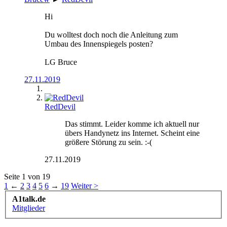
Hi
Du wolltest doch noch die Anleitung zum
Umbau des Innenspiegels posten?
LG Bruce
27.11.2019
RedDevil
Das stimmt. Leider komme ich aktuell nur
übers Handynetz ins Internet. Scheint eine
größere Störung zu sein. :-(
27.11.2019
Seite 1 von 19
1
←
2
3
4
5
6
→
19
Weiter >
A1talk.de
Mitglieder