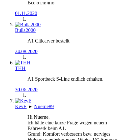
Все отлично
01.11.2020
Bulla2000
A1 Citicarver bestellt
24.08.2020
THH
A1 Sportback S-Line endlich erhalten.
30.06.2020
KevE
►
Nuerne89
Hi Nuerne,
ich hätte eine kurze Frage wegen neuem
Fahrwerk beim A1.
Grund: Komfort verbessern bzw. nerviges
Holpern wegbekommen. Winter 16" Sommer