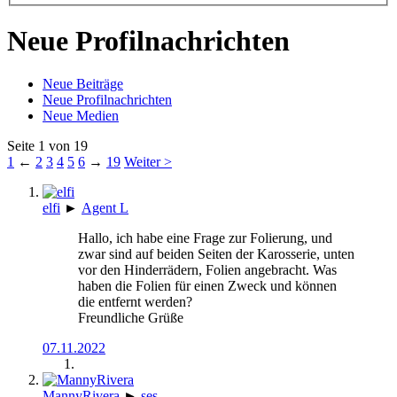
Neue Profilnachrichten
Neue Beiträge
Neue Profilnachrichten
Neue Medien
Seite 1 von 19
1
←
2
3
4
5
6
→
19
Weiter >
elfi
►
Agent L
Hallo, ich habe eine Frage zur Folierung, und
zwar sind auf beiden Seiten der Karosserie, unten
vor den Hinderrädern, Folien angebracht. Was
haben die Folien für einen Zweck und können
die entfernt werden?
Freundliche Grüße
07.11.2022
MannyRivera
►
ses