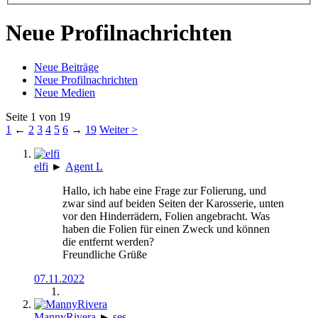
Neue Profilnachrichten
Neue Beiträge
Neue Profilnachrichten
Neue Medien
Seite 1 von 19
1
←
2
3
4
5
6
→
19
Weiter >
elfi
►
Agent L
Hallo, ich habe eine Frage zur Folierung, und
zwar sind auf beiden Seiten der Karosserie, unten
vor den Hinderrädern, Folien angebracht. Was
haben die Folien für einen Zweck und können
die entfernt werden?
Freundliche Grüße
07.11.2022
MannyRivera
►
ses