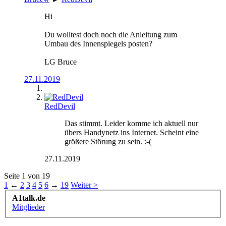
Hi
Du wolltest doch noch die Anleitung zum
Umbau des Innenspiegels posten?
LG Bruce
27.11.2019
RedDevil
Das stimmt. Leider komme ich aktuell nur
übers Handynetz ins Internet. Scheint eine
größere Störung zu sein. :-(
27.11.2019
Seite 1 von 19
1
←
2
3
4
5
6
→
19
Weiter >
A1talk.de
Mitglieder