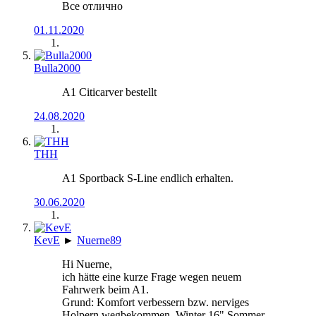
Все отлично
01.11.2020
Bulla2000
A1 Citicarver bestellt
24.08.2020
THH
A1 Sportback S-Line endlich erhalten.
30.06.2020
KevE
►
Nuerne89
Hi Nuerne,
ich hätte eine kurze Frage wegen neuem
Fahrwerk beim A1.
Grund: Komfort verbessern bzw. nerviges
Holpern wegbekommen. Winter 16" Sommer