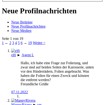
Neue Profilnachrichten
Neue Beiträge
Neue Profilnachrichten
Neue Medien
Seite 1 von 19
1
←
2
3
4
5
6
→
19
Weiter >
elfi
►
Agent L
Hallo, ich habe eine Frage zur Folierung, und
zwar sind auf beiden Seiten der Karosserie, unten
vor den Hinderrädern, Folien angebracht. Was
haben die Folien für einen Zweck und können
die entfernt werden?
Freundliche Grüße
07.11.2022
MannyRivera
►
ses