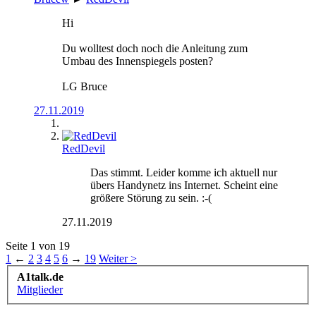
Hi
Du wolltest doch noch die Anleitung zum
Umbau des Innenspiegels posten?
LG Bruce
27.11.2019
RedDevil
Das stimmt. Leider komme ich aktuell nur
übers Handynetz ins Internet. Scheint eine
größere Störung zu sein. :-(
27.11.2019
Seite 1 von 19
1
←
2
3
4
5
6
→
19
Weiter >
A1talk.de
Mitglieder