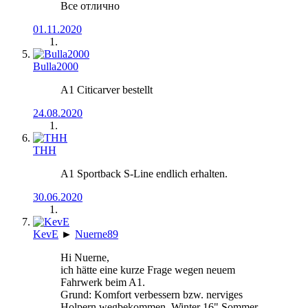
Все отлично
01.11.2020
Bulla2000
A1 Citicarver bestellt
24.08.2020
THH
A1 Sportback S-Line endlich erhalten.
30.06.2020
KevE
►
Nuerne89
Hi Nuerne,
ich hätte eine kurze Frage wegen neuem
Fahrwerk beim A1.
Grund: Komfort verbessern bzw. nerviges
Holpern wegbekommen. Winter 16" Sommer