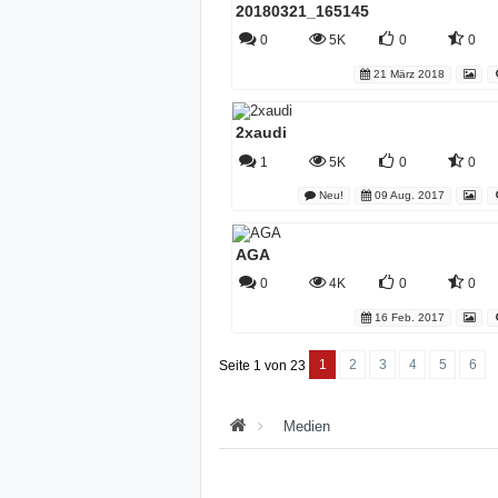
20180321_165145
0
5K
0
0
21 März 2018
2xaudi
1
5K
0
0
Neu!
09 Aug. 2017
AGA
0
4K
0
0
16 Feb. 2017
1
2
3
4
5
6
Seite 1 von 23
Medien