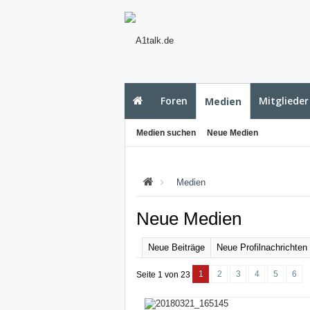
Foren
Mitglieder
Medien
Medien suchen
Neue Medien
Medien
Neue Medien
Neue Beiträge
Neue Profilnachrichten
1
2
3
4
5
6
Seite 1 von 23