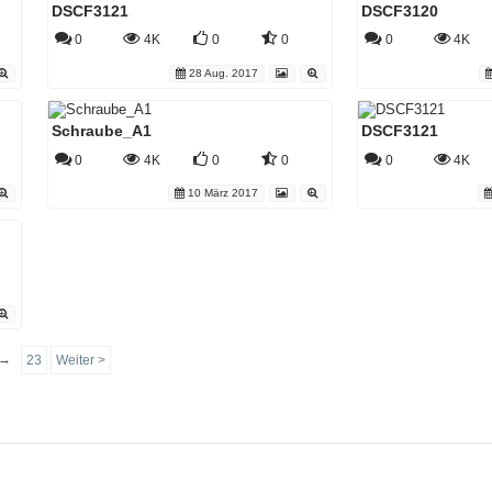
DSCF3121
DSCF3120
0
4K
0
0
0
4K
28 Aug. 2017
Schraube_A1
DSCF3121
0
4K
0
0
0
4K
10 März 2017
→
23
Weiter >