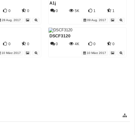
A1j
0
0
0
5K
1
1
28 Aug. 2017
09 Aug. 2017
DSCF3120
0
0
0
4K
0
0
10 März 2017
10 März 2017