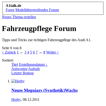
A1talk.de
Foren
Modellübergreifendes Forum
Neues Thema erstellen
Fahrzeugpflege Forum
Tipps und Tricks zur richtigen Fahrzeugpflege des Audi A1.
Seite 6 von 8
< Zurück
1
←
3
4
5
6
7
→
8
Weiter >
Sortiert:
Titel
Erstellungsdatum ↓
Antworten
Aufrufe
Letzter Beitrag
Neues Meguiars (Synthetik)Wachs
Herby
,
08.12.2011