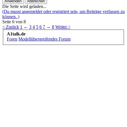
Die Seite wird geladen...
(Du musst angemeldet oder registriert sein, um Beiträge verfassen zu
können. )
Seite 6 von 8
< Zurück
1
←
3
4
5
6
7
→
8
Weiter >
A1talk.de
Foren
Modellübergreifendes Forum