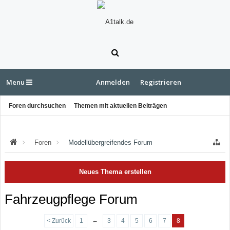
Menu
Anmelden
Registrieren
Foren durchsuchen
Themen mit aktuellen Beiträgen
Foren
Modellübergreifendes Forum
Neues Thema erstellen
Fahrzeugpflege Forum
←
< Zurück
1
3
4
5
6
7
8