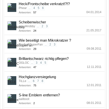
Heck/Frontscheibe verkratzt!?!?
Phear
...
4
5
6
04.01.2014
Antworten:
57
Scheibenwischer
scout4robby
...
2
3
21.05.2017
Antworten:
24
Wie beseitigt man Mikrokratzer ?
DerAudiSuperFan
...
2
3
09.08.2011
Antworten:
29
Brilliantschwarz richtig pflegen?
OGLOC
...
3
4
5
12.11.2011
Antworten:
47
Hochglanzversiegelung
TiLLe
...
6
7
8
12.01.2011
Antworten:
75
S-line Emblem entfernen?
sailboot
08.01.2011
Antworten:
2