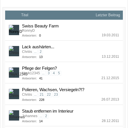
Titel
Letzter Beitrag
Swiss Beauty Farm
RonnyD
19.03.2011
Antworten:
0
Lack aushärten...
Chriiis
...
2
13.12.2011
Antworten:
13
Pflege der Felgen?
Hayk12345
...
3
4
5
21.12.2015
Antworten:
41
Polieren, Wachsen, Versiegeln?!?
Chriiis
...
21
22
23
26.07.2013
Antworten:
228
Staub entfernen im Interieur
Johannes
...
2
28.12.2011
Antworten:
14