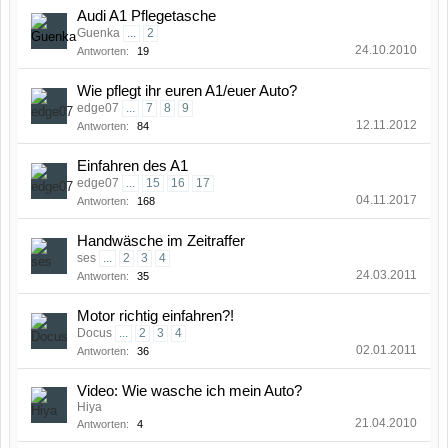
Audi A1 Pflegetasche
Guenka
...
2
24.10.2010
Antworten:
19
Wie pflegt ihr euren A1/euer Auto?
edge07
...
7
8
9
12.11.2012
Antworten:
84
Einfahren des A1
edge07
...
15
16
17
04.11.2017
Antworten:
168
Handwäsche im Zeitraffer
ses
...
2
3
4
24.03.2011
Antworten:
35
Motor richtig einfahren?!
Docus
...
2
3
4
02.01.2011
Antworten:
36
Video: Wie wasche ich mein Auto?
Hiya
21.04.2010
Antworten:
4