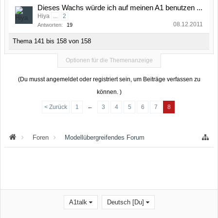
Dieses Wachs würde ich auf meinen A1 benutzen ...
Hiya
...
2
08.12.2011
Antworten:
19
Thema 141 bis 158 von 158
Optionen für die Themenanzeige
(Du musst angemeldet oder registriert sein, um Beiträge verfassen zu
können. )
←
< Zurück
1
3
4
5
6
7
8
Foren
Modellübergreifendes Forum
A1talk
Deutsch [Du]