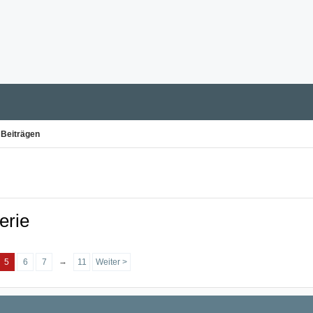
 Beiträgen
erie
→
5
6
7
11
Weiter >