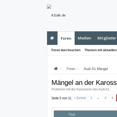
Medien
Mitglieder
Foren
Foren durchsuchen
Themen mit aktuellen
Foren
Audi A1 Mängel
Mängel an der Kaross
Probleme mit der Karosserie des Audi A1.
←
< Zurück
1
3
4
Seite 5 von 11
Titel