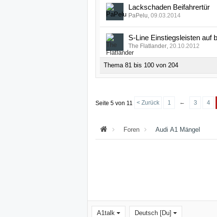
Lackschaden Beifahrertür
PaPelu
,
09.03.2014
S-Line Einstiegsleisten auf 
The Flatlander
,
20.10.2012
Thema 81 bis 100 von 204
←
< Zurück
1
3
4
Seite 5 von 11
Foren
Audi A1 Mängel
A1talk
Deutsch [Du]