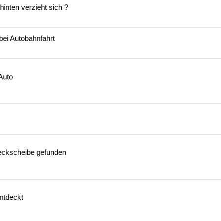
inten verzieht sich ?
ei Autobahnfahrt
Auto
Heckscheibe gefunden
ntdeckt