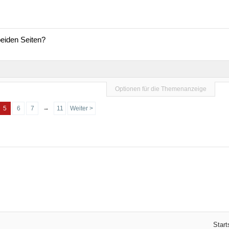
beiden Seiten?
Optionen für die Themenanzeige
→
5
6
7
11
Weiter >
Start