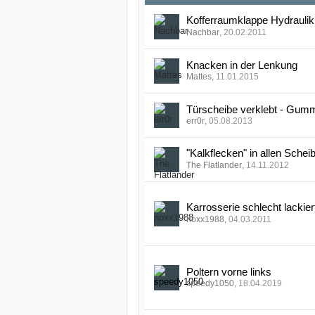
Kofferraumklappe Hydraulik
Nachbar
,
20.02.2011
Knacken in der Lenkung
Mattes
,
11.01.2015
Türscheibe verklebt - Gumm
err0r
,
05.08.2013
"Kalkflecken" in allen Schei
The Flatlander
,
14.11.2012
Karrosserie schlecht lackier
noxx1988
,
04.03.2011
Poltern vorne links
speedy1050
,
18.04.2019