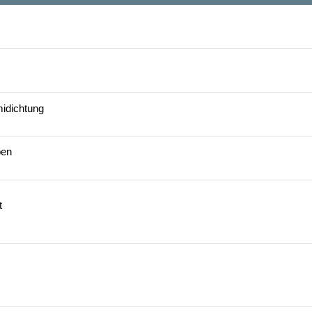
idichtung
ben
t