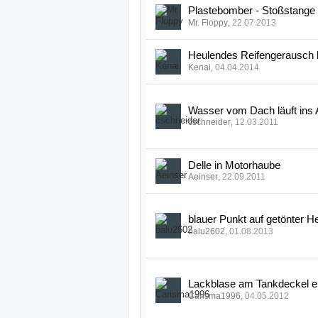
Plastebomber - Stoßstange h
Mr. Floppy
,
22.07.2013
Heulendes Reifengerausch b
Kenai
,
04.04.2014
Wasser vom Dach läuft ins 
cschneider
,
12.03.2011
Delle in Motorhaube
Aeinser
,
22.09.2011
blauer Punkt auf getönter 
balu2602
,
01.08.2013
Lackblase am Tankdeckel e
Carisma1996
,
04.05.2012