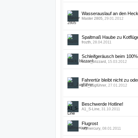
Wasserauslauf an den Heck
Master 2805
,
29.01.2012
Spaltmaß Haube zu Kotflüge
frozth
,
28.04.2011
Schleifgeräusch beim 100%
black_blizzard
,
15.03.2012
Fahrertür bleibt nicht zu od
ICE_Zugführer
,
27.01.2012
Beschwerde Hotline!
A1_S-Line
,
31.10.2011
Flugrost
raffmercury
,
08.01.2011