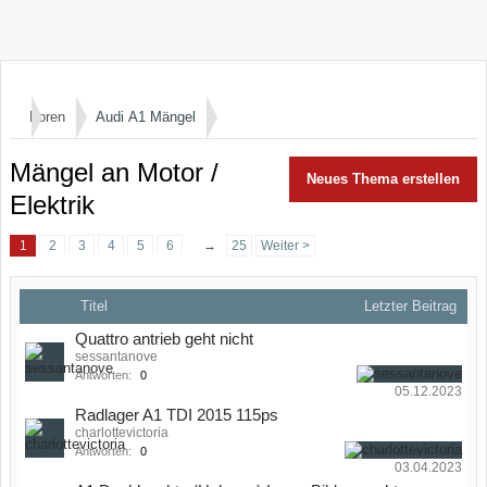
Foren
Audi A1 Mängel
Mängel an Motor /
Neues Thema erstellen
Elektrik
1
2
3
4
5
6
→
25
Weiter >
Titel
Letzter Beitrag
Quattro antrieb geht nicht
sessantanove
Antworten:
0
05.12.2023
Radlager A1 TDI 2015 115ps
charlottevictoria
Antworten:
0
03.04.2023