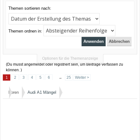
Themen sortieren nach:
Themen ordnen in:
Optionen für die Themenanzeige
(Du musst angemeldet oder registriert sein, um Beiträge verfassen zu
können. )
1
2
3
4
5
6
→
25
Weiter >
Foren
Audi A1 Mängel