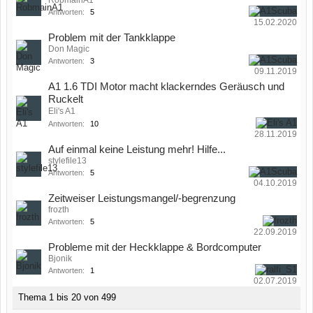
RobmainA1
Antworten:
5
15.02.2020
Problem mit der Tankklappe
Don Magic
Antworten:
3
09.11.2019
A1 1.6 TDI Motor macht klackerndes Geräusch und
Ruckelt
Eli's A1
Antworten:
10
28.11.2019
Auf einmal keine Leistung mehr! Hilfe...
stylefile13
Antworten:
5
04.10.2019
Zeitweiser Leistungsmangel/-begrenzung
frozth
Antworten:
5
22.09.2019
Probleme mit der Heckklappe & Bordcomputer
Bjonik
Antworten:
1
02.07.2019
Thema 1 bis 20 von 499