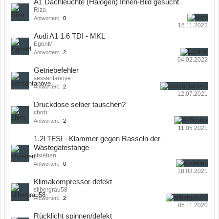
A1 Dachleuchte (Halogen) Innen-Bild gesucht
Riza
Antworten:
0
16.11.2022
Audi A1 1.6 TDI - MKL
EgonM
Antworten:
2
04.02.2022
Getriebefehler
sessantanove
Antworten:
2
12.07.2021
Druckdose selber tauschen?
chrrh
Antworten:
2
11.05.2021
1.2l TFSI - Klammer gegen Rasseln der
Wastegatestange
stsieben
Antworten:
0
18.03.2021
Klimakompressor defekt
silbergrau58
Antworten:
2
05.11.2020
Rücklicht spinnen/defekt