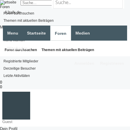
Startseite
Foren
Foren durchsuchen
Themen mit aktuellen Beiträgen
Medien
Menu
Startseite
Medien
Foren
Medien suchen
Neue Medien
Mitglieder
Mitglieder
Foren durchsuchen
Themen mit aktuellen Beiträgen
Namhafte Mitglieder
Registrierte Mitglieder
Anmelden
Registrieren
Derzeitige Besucher
Letzte Aktivitäten
0
0
Guest
Dein Profil