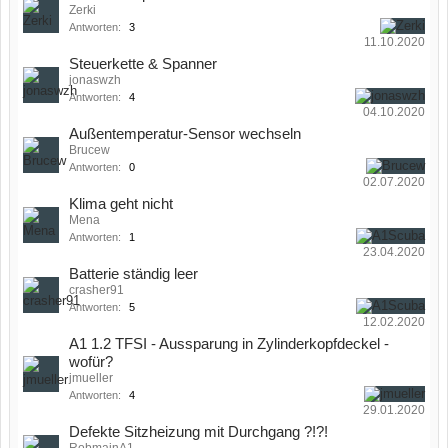
Zerki
Antworten:
3
11.10.2020
Steuerkette & Spanner
jonaswzh
Antworten:
4
04.10.2020
Außentemperatur-Sensor wechseln
Brucew
Antworten:
0
02.07.2020
Klima geht nicht
Mena
Antworten:
1
23.04.2020
Batterie ständig leer
crasher91
Antworten:
5
12.02.2020
A1 1.2 TFSI - Aussparung in Zylinderkopfdeckel -
wofür?
jmueller
Antworten:
4
29.01.2020
Defekte Sitzheizung mit Durchgang ?!?!