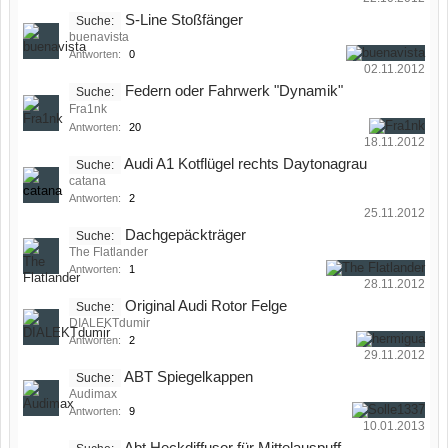
S-Line Stoßfänger
Suche:
buenavista
Antworten:
0
02.11.2012
Federn oder Fahrwerk "Dynamik"
Suche:
Fra1nk
Antworten:
20
18.11.2012
Audi A1 Kotflügel rechts Daytonagrau
Suche:
catana
Antworten:
2
25.11.2012
Dachgepäckträger
Suche:
The Flatlander
Antworten:
1
28.11.2012
Original Audi Rotor Felge
Suche:
DIALEKTdumir
Antworten:
2
29.11.2012
ABT Spiegelkappen
Suche:
Audimax
Antworten:
9
10.01.2013