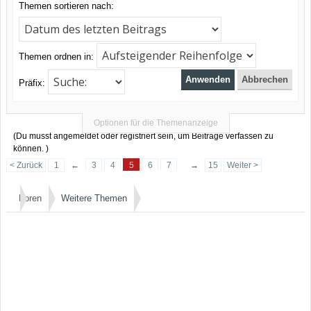
Themen sortieren nach:
Themen ordnen in:
Präfix:
Optionen für die Themenanzeige
(Du musst angemeldet oder registriert sein, um Beiträge verfassen zu
können. )
< Zurück
1
←
3
4
5
6
7
→
15
Weiter >
Foren
Weitere Themen