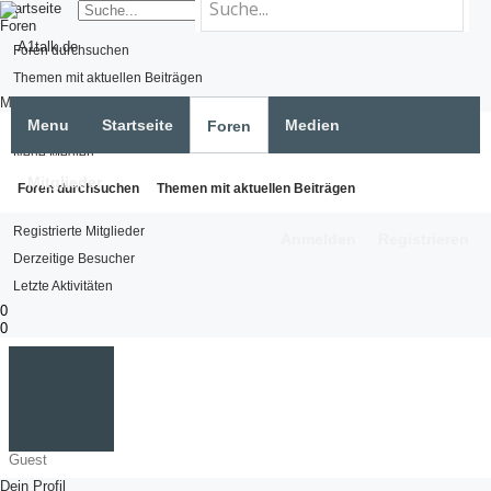
Startseite
Foren
Foren durchsuchen
Themen mit aktuellen Beiträgen
Medien
Menu
Startseite
Medien
Foren
Medien suchen
Neue Medien
Mitglieder
Mitglieder
Foren durchsuchen
Themen mit aktuellen Beiträgen
Namhafte Mitglieder
Registrierte Mitglieder
Anmelden
Registrieren
Derzeitige Besucher
Letzte Aktivitäten
0
0
Guest
Dein Profil