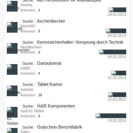
Abt Heckdiffusor für Mittelauspuff
Suche:
Jeremy
Antworten:
2
24.01.2013
Aschenbecher
Suche:
futschi85
Antworten:
5
03.02.2013
Kennzeichenhalter: Vorsprung durch Technik
Suche:
Wurstkuchen
Antworten:
0
04.02.2013
Dartautomat
Suche:
sldl82
Antworten:
4
21.02.2013
Tablet Karton
Suche:
mellede
Antworten:
19
22.02.2013
H&R Komponenten
Suche:
Audi A1 Stefan
Antworten:
0
23.02.2013
Gutschein Benzinfabrik
Suche:
Taffus