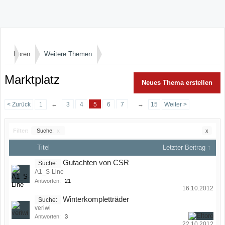
Foren
Weitere Themen
Marktplatz
Neues Thema erstellen
< Zurück
1
←
3
4
5
6
7
→
15
Weiter >
Filter:
Suche:
x
x
Titel
Letzter Beitrag ↑
Gutachten von CSR
Suche:
A1_S-Line
Antworten:
21
16.10.2012
Winterkompletträder
Suche:
veriwi
Antworten:
3
22.10.2012