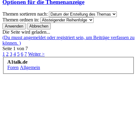
Optionen für die Themenanzeige
Themen sortieren nach:
Themen ordnen in:
Die Seite wird geladen...
(Du musst angemeldet oder registriert sein, um Beiträge verfassen zu
können. )
Seite 1 von 7
1
2
3
4
5
6
7
Weiter >
A1talk.de
Foren
Allgemein