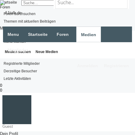
Startseite
Foren
Foren durchsuchen
Themen mit aktuellen Beiträgen
Medien
Menu
Startseite
Foren
Medien
Medien suchen
Neue Medien
Mitglieder
Mitglieder
Medien suchen
Neue Medien
Namhafte Mitglieder
Registrierte Mitglieder
Anmelden
Registrieren
Derzeitige Besucher
Letzte Aktivitäten
0
0
Guest
Dein Profil