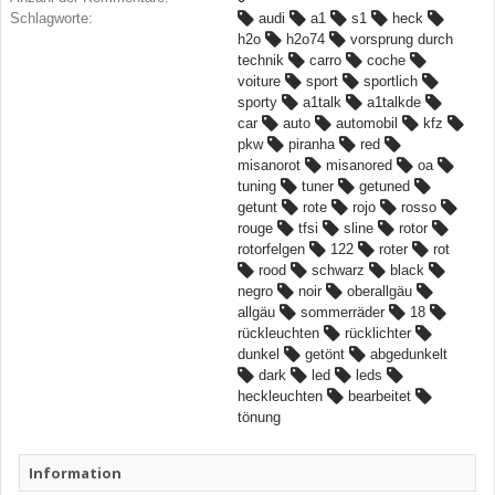
Schlagworte:
audi
a1
s1
heck
h2o
h2o74
vorsprung durch
technik
carro
coche
voiture
sport
sportlich
sporty
a1talk
a1talkde
car
auto
automobil
kfz
pkw
piranha
red
misanorot
misanored
oa
tuning
tuner
getuned
getunt
rote
rojo
rosso
rouge
tfsi
sline
rotor
rotorfelgen
122
roter
rot
rood
schwarz
black
negro
noir
oberallgäu
allgäu
sommerräder
18
rückleuchten
rücklichter
dunkel
getönt
abgedunkelt
dark
led
leds
heckleuchten
bearbeitet
tönung
Information