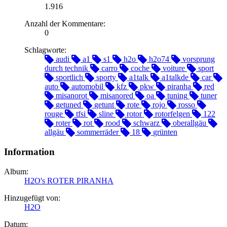
1.916
Anzahl der Kommentare:
0
Schlagworte:
audi
a1
s1
h2o
h2o74
vorsprung
durch technik
carro
coche
voiture
sport
sportlich
sporty
a1talk
a1talkde
car
auto
automobil
kfz
pkw
piranha
red
misanorot
misanored
oa
tuning
tuner
getuned
getunt
rote
rojo
rosso
rouge
tfsi
sline
rotor
rotorfelgen
122
roter
rot
rood
schwarz
oberallgäu
allgäu
sommerräder
18
grünten
Information
Album:
H2O's ROTER PIRANHA
Hinzugefügt von:
H2O
Datum: