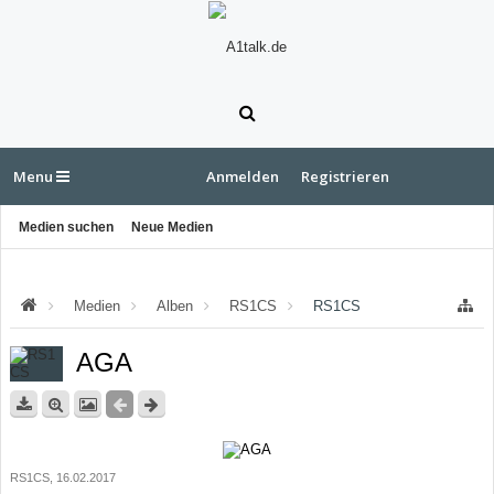
Menu
Anmelden
Registrieren
Medien suchen
Neue Medien
Medien
Alben
RS1CS
RS1CS
AGA
RS1CS
,
16.02.2017