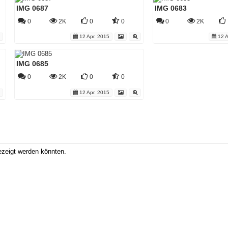
IMG 0687
IMG 0683
0
2K
0
0
0
2K
12 Apr. 2015
12 A
IMG 0685
0
2K
0
0
12 Apr. 2015
ezeigt werden könnten.