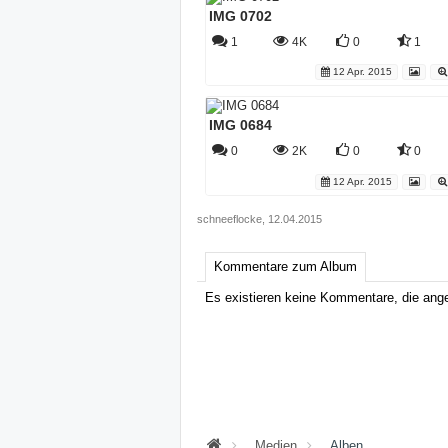
IMG 0702
1
4K
0
1
12 Apr. 2015
IMG 0684
0
2K
0
0
12 Apr. 2015
schneeflocke
,
12.04.2015
Kommentare zum Album
Es existieren keine Kommentare, die ang
Medien
Alben