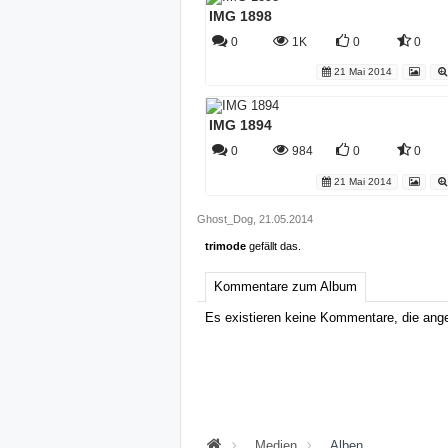
IMG 1898
0
1K
0
0
21 Mai 2014
IMG 1894
0
984
0
0
21 Mai 2014
Ghost_Dog
,
21.05.2014
trimode
gefällt das.
Kommentare zum Album
Es existieren keine Kommentare, die ang
Medien
Alben