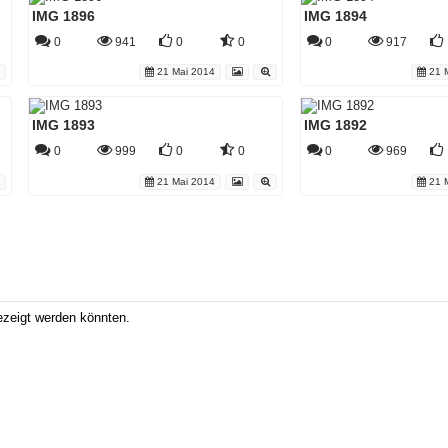
IMG 1896
IMG 1894
0
941
0
0
0
917
21 Mai 2014
21 M
IMG 1893
IMG 1892
0
999
0
0
0
969
21 Mai 2014
21 M
ezeigt werden könnten.