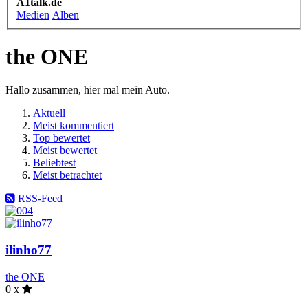
A1talk.de
Medien
Alben
the ONE
Hallo zusammen, hier mal mein Auto.
Aktuell
Meist kommentiert
Top bewertet
Meist bewertet
Beliebtest
Meist betrachtet
RSS-Feed
ilinho77
the ONE
0 x