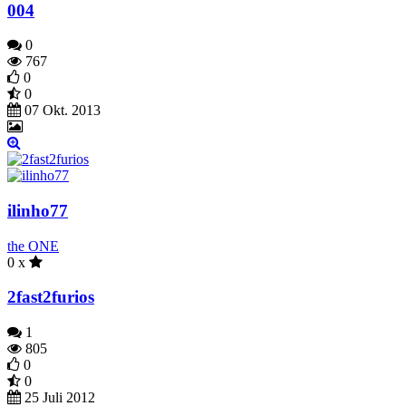
004
0
767
0
0
07 Okt. 2013
ilinho77
the ONE
0 x
2fast2furios
1
805
0
0
25 Juli 2012