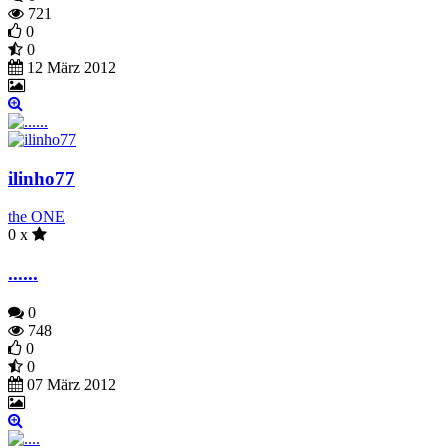
721
0
0
12 März 2012
ilinho77
the ONE
0 x
......
0
748
0
0
07 März 2012