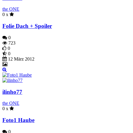
the ONE
0 x
Folie Dach + Spoiler
0
723
0
0
12 März 2012
ilinho77
the ONE
0 x
Foto1 Haube
0