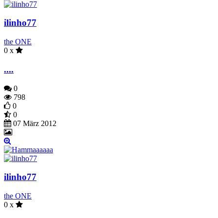
ilinho77
the ONE
0 x
....
0
798
0
0
07 März 2012
ilinho77
the ONE
0 x