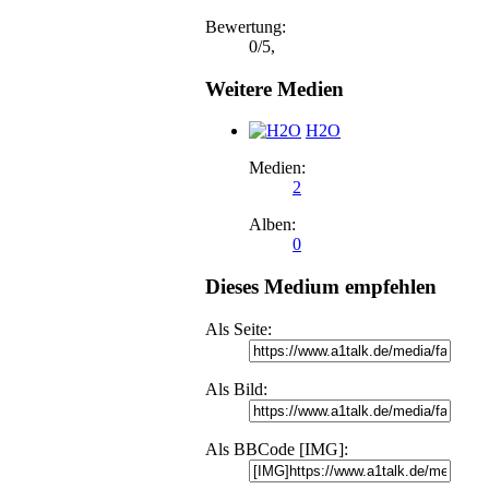
Bewertung:
0
/
5
,
Weitere Medien
H2O
Medien:
2
Alben:
0
Dieses Medium empfehlen
Als Seite:
Als Bild:
Als BBCode [IMG]: