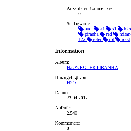
Anzahl der Kommentare:
0
Schlagworte:
audi
a1
s1
h2o
piranha
red
misan
122
roter
rot
rood
Information
Album:
H2O's ROTER PIRANHA
Hinzugefügt von:
H2O
Datum:
23.04.2012
Aufrufe:
2.540
Kommentare:
0