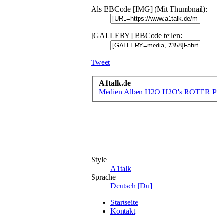
Als BBCode [IMG] (Mit Thumbnail):
[GALLERY] BBCode teilen:
Tweet
A1talk.de
Medien
Alben
H2O
H2O's ROTER 
Style
A1talk
Sprache
Deutsch [Du]
Startseite
Kontakt