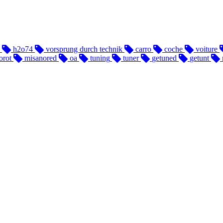
h2o74
vorsprung durch technik
carro
coche
voiture
orot
misanored
oa
tuning
tuner
getuned
getunt