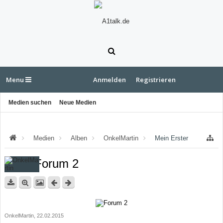
Menu
Anmelden
Registrieren
Medien suchen
Neue Medien
Medien
Alben
OnkelMartin
Mein Erster
Forum 2
OnkelMartin
,
22.02.2015