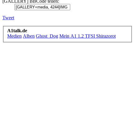
[GALLERY] BBCode teilen:
Tweet
A1talk.de
Medien
Alben
Ghost_Dog
Mein A1 1.2 TFSI Shirazorot