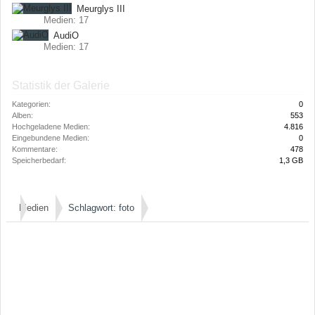
Meurglys III
Medien: 17
AudiO
Medien: 17
Statistik der Galerie
Kategorien:
0
Alben:
553
Hochgeladene Medien:
4.816
Eingebundene Medien:
0
Kommentare:
478
Speicherbedarf:
1,3 GB
Medien
Schlagwort: foto