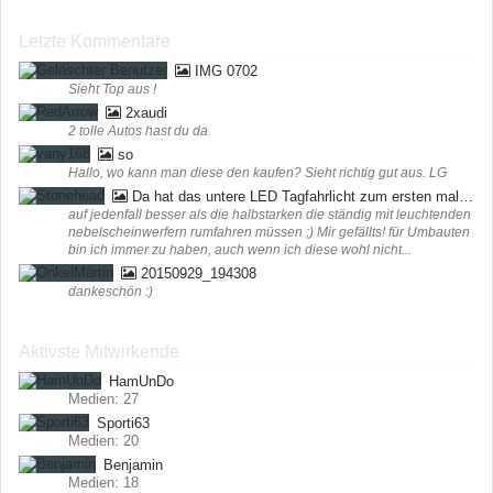
Letzte Kommentare
IMG 0702
Sieht Top aus !
2xaudi
2 tolle Autos hast du da
so
Hallo, wo kann man diese den kaufen? Sieht richtig gut aus. LG
Da hat das untere LED Tagfahrlicht zum ersten mal funktioniert ;) (bei mir in der Werkstatt)
auf jedenfall besser als die halbstarken die ständig mit leuchtenden
nebelscheinwerfern rumfahren müssen ;) Mir gefällts! für Umbauten
bin ich immer zu haben, auch wenn ich diese wohl nicht...
20150929_194308
dankeschön :)
Aktivste Mitwirkende
HamUnDo
Medien: 27
Sporti63
Medien: 20
Benjamin
Medien: 18