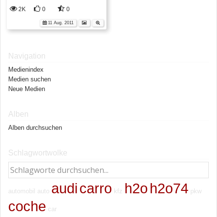
2K
0
0
11 Aug. 2011
Navigation
Medienindex
Medien suchen
Neue Medien
Alben
Alben durchsuchen
Schlagwortwolke
audi
carro
h2o
h2o74
automobil
auto
kfz
pkw
coche
car