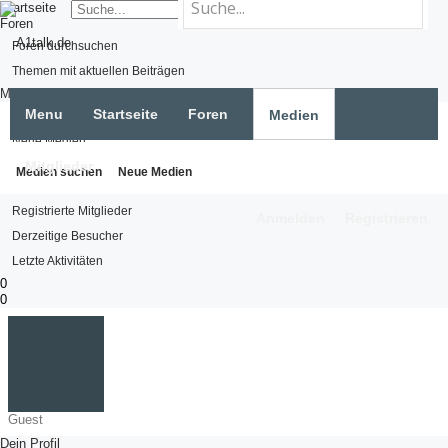
Startseite
Foren
Foren durchsuchen
Themen mit aktuellen Beiträgen
Medien
Menu
Startseite
Foren
Medien
Medien suchen
Neue Medien
Mitglieder
Mitglieder
Medien suchen
Neue Medien
Namhafte Mitglieder
Registrierte Mitglieder
Anmelden
Registrieren
Derzeitige Besucher
Letzte Aktivitäten
0
0
Guest
Dein Profil