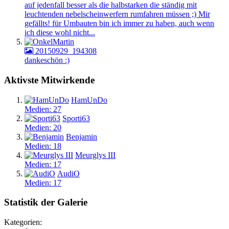
auf jedenfall besser als die halbstarken die ständig mit
leuchtenden nebelscheinwerfern rumfahren müssen ;) Mir
gefällts! für Umbauten bin ich immer zu haben, auch wenn
ich diese wohl nicht...
20150929_194308
dankeschön :)
Aktivste Mitwirkende
HamUnDo
Medien: 27
Sporti63
Medien: 20
Benjamin
Medien: 18
Meurglys III
Medien: 17
AudiO
Medien: 17
Statistik der Galerie
Kategorien: