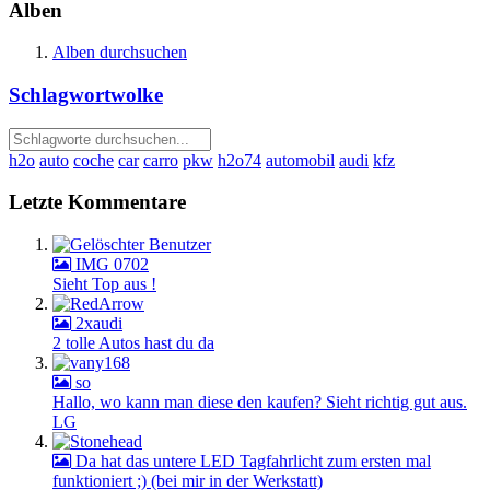
Alben
Alben durchsuchen
Schlagwortwolke
h2o
auto
coche
car
carro
pkw
h2o74
automobil
audi
kfz
Letzte Kommentare
IMG 0702
Sieht Top aus !
2xaudi
2 tolle Autos hast du da
so
Hallo, wo kann man diese den kaufen? Sieht richtig gut aus.
LG
Da hat das untere LED Tagfahrlicht zum ersten mal
funktioniert ;) (bei mir in der Werkstatt)