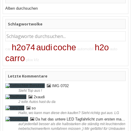
Alben durchsuchen
Schlagwortwolke
h2o74
audi
coche
h2o
car
automobil
auto
carro
pkw
kfz
Letzte Kommentare
IMG 0702
Sieht Top aus !
2xaudi
2 tolle Autos hast du da
so
Hallo, wo kann man diese den kaufen? Sieht richtig gut aus. LG
Da hat das untere LED Tagfahrlicht zum ersten mal funktioniert ;) (bei mir in der Werkstatt)
auf jedenfall besser als die halbstarken die ständig mit leuchtenden
nebelscheinwerfern rumfahren müssen ;) Mir gefällts! für Umbauten