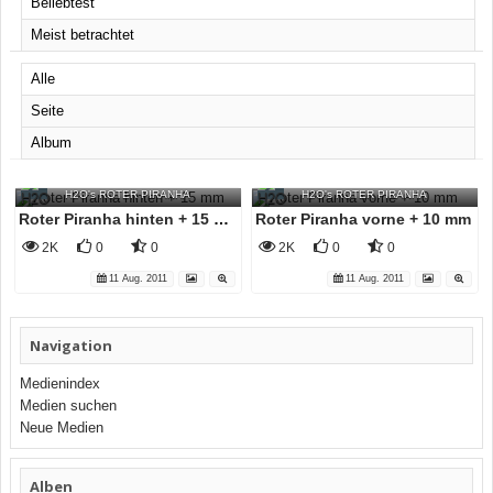
Beliebtest
Meist betrachtet
Alle
Seite
Album
H2O
H2O
H2O's ROTER PIRANHA
H2O's ROTER PIRANHA
Roter Piranha hinten + 15 mm
Roter Piranha vorne + 10 mm
2K
0
0
2K
0
0
11 Aug. 2011
11 Aug. 2011
Navigation
Medienindex
Medien suchen
Neue Medien
Alben