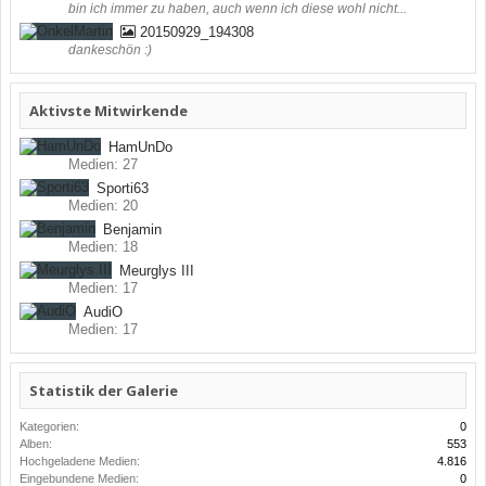
bin ich immer zu haben, auch wenn ich diese wohl nicht...
20150929_194308
dankeschön :)
Aktivste Mitwirkende
HamUnDo
Medien: 27
Sporti63
Medien: 20
Benjamin
Medien: 18
Meurglys III
Medien: 17
AudiO
Medien: 17
Statistik der Galerie
Kategorien:
0
Alben:
553
Hochgeladene Medien:
4.816
Eingebundene Medien:
0