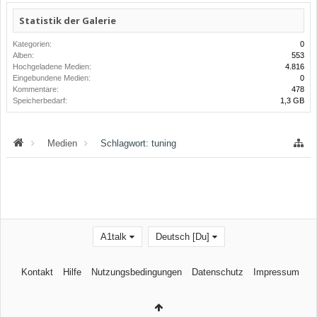
Statistik der Galerie
Kategorien:
0
Alben:
553
Hochgeladene Medien:
4.816
Eingebundene Medien:
0
Kommentare:
478
Speicherbedarf:
1,3 GB
Medien
Schlagwort: tuning
A1talk
Deutsch [Du]
Kontakt
Hilfe
Nutzungsbedingungen
Datenschutz
Impressum