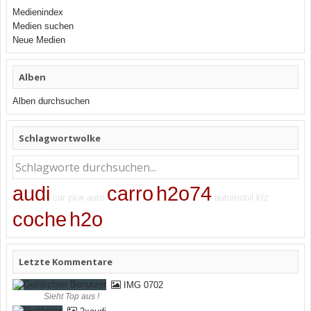
Medienindex
Medien suchen
Neue Medien
Alben
Alben durchsuchen
Schlagwortwolke
audi
carro
h2o74
car
pkw
auto
automobil
kfz
coche
h2o
Letzte Kommentare
IMG 0702
Sieht Top aus !