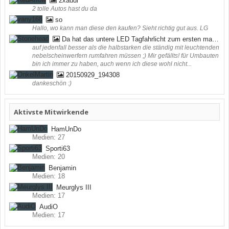
2xaudi
2 tolle Autos hast du da
so
Hallo, wo kann man diese den kaufen? Sieht richtig gut aus. LG
Da hat das untere LED Tagfahrlicht zum ersten mal funktioniert ;) (bei mir in der Werkstatt)
auf jedenfall besser als die halbstarken die ständig mit leuchtenden
nebelscheinwerfern rumfahren müssen ;) Mir gefällts! für Umbauten
bin ich immer zu haben, auch wenn ich diese wohl nicht...
20150929_194308
dankeschön :)
Aktivste Mitwirkende
HamUnDo
Medien: 27
Sporti63
Medien: 20
Benjamin
Medien: 18
Meurglys III
Medien: 17
AudiO
Medien: 17