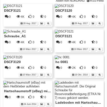
Alben von NORDHAG
RSS-Feed
DSCF3121
DSCF3120
0
4K
0
0
0
4K
0
0
28 Aug. 2017
28 Aug. 2017
Schraube_A1
DSCF3121
0
4K
0
0
0
4K
0
0
10 März 2017
10 März 2017
DSCF3120
hc 0081
0
4K
0
0
0
2K
0
0
10 März 2017
19 Okt. 2014
Hartschaumstoff (eBay) mit dem Heißkleber aufkleben
0
3K
0
0
Ladeboden mit Hartschaumstoff. Die Original Schraube für Reserveradbefestigung (ETKA Nr. 7) muss gekürzt werden.
24 Juni 2014