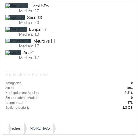
HamUnDo
Medien: 27
Sporti63
Medien: 20
Benjamin
Medien: 18
Meurglys III
Medien: 17
AudiO
Medien: 17
Statistik der Galerie
Kategorien:
0
Alben:
553
Hochgeladene Medien:
4.816
Eingebundene Medien:
0
Kommentare:
478
Speicherbedarf:
1,3 GB
Medien
NORDHAG