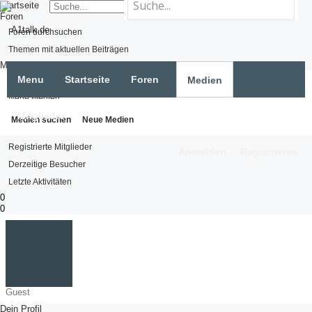
Startseite
Foren
Foren durchsuchen
Themen mit aktuellen Beiträgen
Medien
Menu
Startseite
Foren
Medien
Medien suchen
Neue Medien
Mitglieder
Mitglieder
Medien suchen
Neue Medien
Namhafte Mitglieder
Registrierte Mitglieder
Anmelden
Registrieren
Derzeitige Besucher
Letzte Aktivitäten
0
0
Guest
Dein Profil