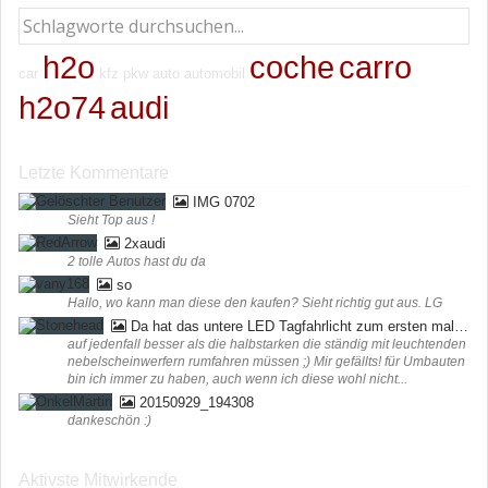
h2o
coche
carro
car
kfz
pkw
auto
automobil
h2o74
audi
Letzte Kommentare
IMG 0702
Sieht Top aus !
2xaudi
2 tolle Autos hast du da
so
Hallo, wo kann man diese den kaufen? Sieht richtig gut aus. LG
Da hat das untere LED Tagfahrlicht zum ersten mal funktioniert ;) (bei mir in der Werkstatt)
auf jedenfall besser als die halbstarken die ständig mit leuchtenden
nebelscheinwerfern rumfahren müssen ;) Mir gefällts! für Umbauten
bin ich immer zu haben, auch wenn ich diese wohl nicht...
20150929_194308
dankeschön :)
Aktivste Mitwirkende