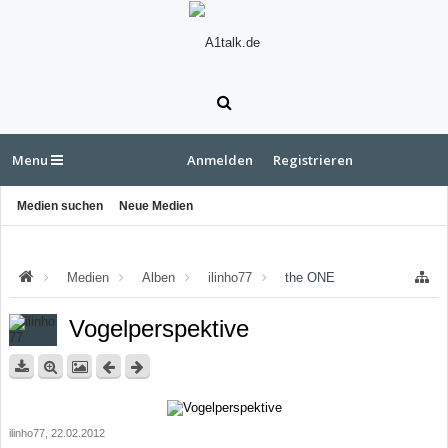
Menu
Anmelden
Registrieren
Medien suchen
Neue Medien
Medien
Alben
ilinho77
the ONE
Vogelperspektive
ilinho77
,
22.02.2012