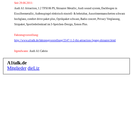
Seit 29.06.2011:
Audi A1 Attraction, 1.2 TFSI 86 PS, Shirazrot Metallic, Audi sound system, Dachbogen in
Eissilbermetallic, Außenspiegel elektrisch einstell- & beheizbar, Ausstömermanschetten schwarz
hochglanz, comfort drive paket plus, Optikpaket schwarz, Radio concert, Privacy Verglasung,
Sitzpaket, Sportlederlenkrad im 3-Speichen-Design, Xenon Plus.
Fahrzeugvorstellung:
http://www.a1talk.de/fahrzeugvorstellung/2547-1-2-tfsi-attraction-5gang-shirazrot.html
Irgendwann:
Audi A1 Cabrio
A1talk.de
Mitglieder
dieLiz