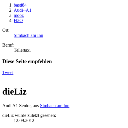
basti84
Audi--A1
mooz
H2O
Ort:
Simbach am Inn
Beruf:
Tellertaxi
Diese Seite empfehlen
Tweet
dieLiz
Audi A1 Senior
,
aus
Simbach am Inn
dieLiz wurde zuletzt gesehen:
12.09.2012