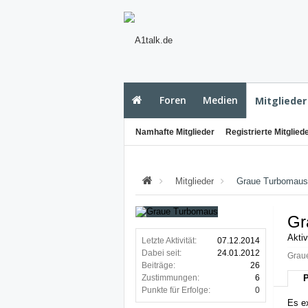
Foren
Medien
Mitglieder
Namhafte Mitglieder
Registrierte Mitglied
Mitglieder
Graue Turbomaus
Gr
Aktiv
Letzte Aktivität:
07.12.2014
Dabei seit:
24.01.2012
Graue
Beiträge:
26
Zustimmungen:
6
P
Punkte für Erfolge:
0
Es e