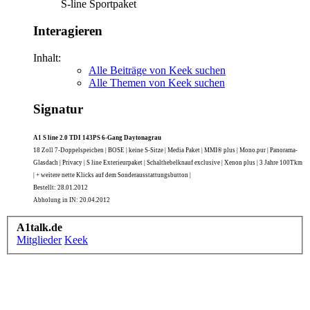
S-line Sportpaket
Interagieren
Inhalt:
Alle Beiträge von Keek suchen
Alle Themen von Keek suchen
Signatur
A1 S line 2.0 TDI 143PS 6-Gang Daytonagrau
18 Zoll 7-Doppelspeichen | BOSE | keine S-Sitze | Media Paket | MMI® plus | Mono.pur | Panorama-
Glasdach | Privacy | S line Exterieurpaket | Schalthebelknauf exclusive | Xenon plus | 3 Jahre 100Tkm
| + weitere nette Klicks auf dem Sonderausstattungsbutton |
Bestellt: 28.01.2012
Abholung in IN: 20.04.2012
A1talk.de
Mitglieder
Keek