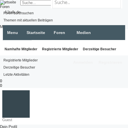
Startseite
Foren
Foren durchsuchen
Themen mit aktuellen Beiträgen
Medien
Menu
Startseite
Foren
Medien
Medien suchen
Neue Medien
Mitglieder
Mitglieder
Namhafte Mitglieder
Registrierte Mitglieder
Derzeitige Besucher
Namhafte Mitglieder
Registrierte Mitglieder
Anmelden
Registrieren
Letzte Aktivitäten
Neue Profilnachrichten
Derzeitige Besucher
Letzte Aktivitäten
0
0
Guest
Dein Profil