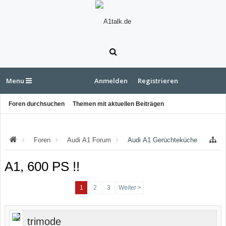
Menu
Anmelden
Registrieren
Foren durchsuchen
Themen mit aktuellen Beiträgen
Foren
Audi A1 Forum
Audi A1 Gerüchteküche
A1, 600 PS !!
1
2
3
Weiter >
trimode