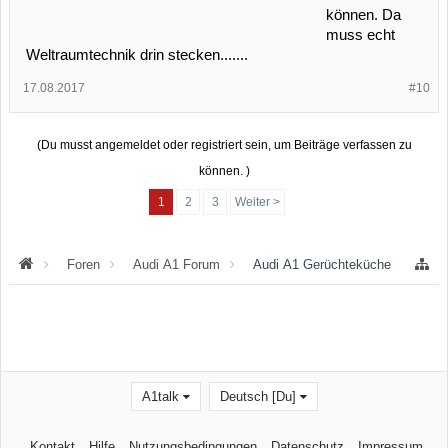
können. Da
muss echt
Weltraumtechnik drin stecken.......
17.08.2017
#10
(Du musst angemeldet oder registriert sein, um Beiträge verfassen zu
können. )
1
2
3
Weiter >
Foren
Audi A1 Forum
Audi A1 Gerüchteküche
A1talk
Deutsch [Du]
Kontakt
Hilfe
Nutzungsbedingungen
Datenschutz
Impressum