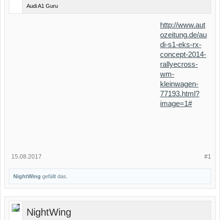
Audi A1 Guru
http://www.aut
ozeitung.de/au
di-s1-eks-rx-
concept-2014-
rallyecross-
wm-
kleinwagen-
77193.html?
image=1#
15.08.2017
#1
NightWing
gefällt das.
NightWing