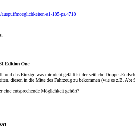
s/auspuffmoeglichkeiten-a1-185-ps.4718
s.
SI Edition One
llt und das Einzige was mir nicht gefällt ist der seitliche Doppel-Endsc
ten, diesen in die Mitte des Fahrzeug zu bekommen (wie es z.B. Abt S
r eine entsprechende Möglichkeit gehört?
kon