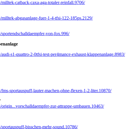
/milltek-catback-caxa-aga-totaler-reinfall.9706/
s/milltek-abgasanlage-fuer-1-4-tfsi-122-185ps.2129/
s/sportendschalldaempfer-von-fox.996/
enanlage
s/audi-s1-quattro-2-0tfsi-test-per4mance-exhaust-klappenanlage.8983/
s/fms-sportauspuff-lauter-machen-ohne-flexen-1-2-liter.10870/
"
s/origin...vorschalldaempfer-zur-attrappe-umbauen.10463/
s/sportauspuff-bisschen-mehr-sound.10786/