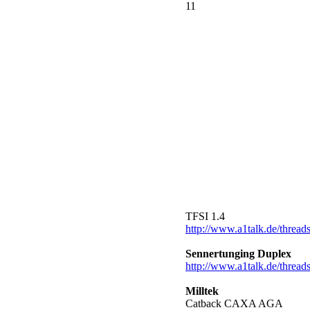
11
TFSI 1.4
http://www.a1talk.de/threads
Sennertunging Duplex
http://www.a1talk.de/thread
Milltek
Catback CAXA AGA