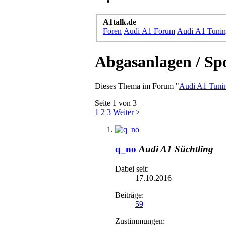
A1talk.de
Foren
Audi A1 Forum
Audi A1 Tuni
Abgasanlagen / Sp
Dieses Thema im Forum "
Audi A1 Tuni
Seite 1 von 3
1
2
3
Weiter >
q_no
Audi A1 Süchtling
Dabei seit:
17.10.2016
Beiträge:
59
Zustimmungen: