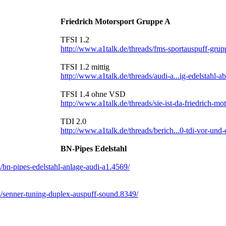
Friedrich Motorsport Gruppe A
TFSI 1.2
http://www.a1talk.de/threads/fms-sportauspuff-grup
TFSI 1.2 mittig
http://www.a1talk.de/threads/audi-a...ig-edelstahl
TFSI 1.4 ohne VSD
http://www.a1talk.de/threads/sie-ist-da-friedrich-m
TDI 2.0
http://www.a1talk.de/threads/berich...0-tdi-vor-un
BN-Pipes Edelstahl
/bn-pipes-edelstahl-anlage-audi-a1.4569/
s/senner-tuning-duplex-auspuff-sound.8349/