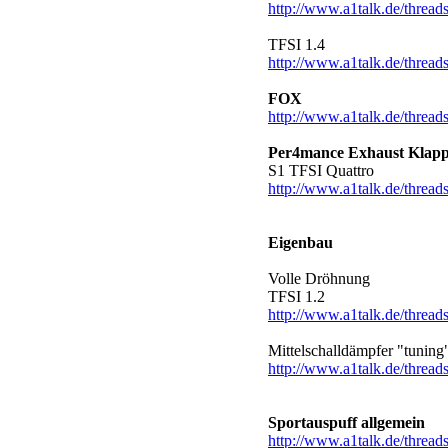
http://www.a1talk.de/threads
TFSI 1.4
http://www.a1talk.de/thread
FOX
http://www.a1talk.de/thread
Per4mance Exhaust Klapp
S1 TFSI Quattro
http://www.a1talk.de/thread
Eigenbau
Volle Dröhnung
TFSI 1.2
http://www.a1talk.de/thread
Mittelschalldämpfer "tuning
http://www.a1talk.de/thread
Sportauspuff allgemein
http://www.a1talk.de/thread