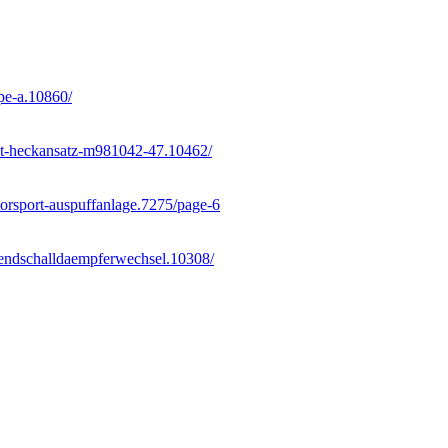
pe-a.10860/
-abt-heckansatz-m981042-47.10462/
otorsport-auspuffanlage.7275/page-6
d-endschalldaempferwechsel.10308/