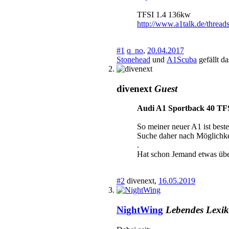
TFSI 1.4 136kw
http://www.a1talk.de/thread
#1
q_no
,
20.04.2017
Stonehead
und
A1Scuba
gefällt da
divenext
Guest
Audi A1 Sportback 40 TF
So meiner neuer A1 ist beste
Suche daher nach Möglichkei
.
Hat schon Jemand etwas übe
#2
divenext
,
16.05.2019
NightWing
Lebendes Lexi