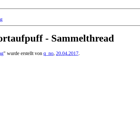
ng
ortaufpuff - Sammelthread
ng
" wurde erstellt von
q_no
,
20.04.2017
.