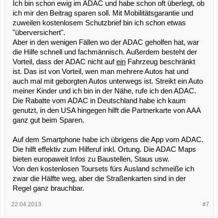
Ich bin schon ewig im ADAC und habe schon oft überlegt, ob
ich mir den Beitrag sparen soll. Mit Mobilitätsgarantie und
zuweilen kostenlosem Schutzbrief bin ich schon etwas
"überversichert".
Aber in den wenigen Fällen wo der ADAC geholfen hat, war
die Hilfe schnell und fachmännisch. Außerdem besteht der
Vorteil, dass der ADAC nicht auf
ein
Fahrzeug beschränkt
ist. Das ist von Vorteil, wen man mehrere Autos hat und
auch mal mit geborgten Autos unterwegs ist. Streikt ein Auto
meiner Kinder und ich bin in der Nähe, rufe ich den ADAC.
Die Rabatte vom ADAC in Deutschland habe ich kaum
genutzt, in den USA hingegen hilft die Partnerkarte von AAA
ganz gut beim Sparen.
Auf dem Smartphone habe ich übrigens die App vom ADAC.
Die hilft effektiv zum Hilferuf inkl. Ortung. Die ADAC Maps
bieten europaweit Infos zu Baustellen, Staus usw.
Von den kostenlosen Toursets fürs Ausland schmeiße ich
zwar die Hälfte weg, aber die Straßenkarten sind in der
Regel ganz brauchbar.
22.04.2013
#7