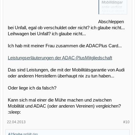
Mobilitätsgar
antie verfügt
Klicke in dieses
ist eine
Feld, um es in
Mitgliedschaft
vollständiger
Größe
Abschleppen
zumindest zu
anzuzeigen.
überdenken.
bei Unfall, egal ob verschuldet oder nicht? ich glaube nicht...
Die
Leihwagen bei Unfall? ich glaube nicht...
Regelleistung
en wie
Ich hab mit meiner Frau zusammen die ADACPlus Card...
Abschleppen,
Leihwagen in
den Fall,
Leistungserläuterungen der ADAC-PlusMitgliedschaft
beinhaltet die
Mobilitätsgar
Das sind Leistungen, die mit der Mobilitätsgarantie von Audi
antie von
Audi ebenso.
oder anderen Herstellern überhaupt nix zu tun haben...
Ich bin nicht
im Adac, da
Oder liege ich da falsch?
meine Autos
über die
Mobilitätsgar
Kann sich mal einer die Mühe machen und zwischen
antie der
Mobilität und ADAC (oder anderen Vereinen) vergleichen?
Hersteller
:sleep:
verfügen.
22.04.2013
#10
A1Scuba
gefällt das.