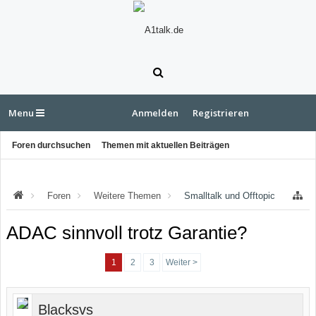
Menu
Anmelden
Registrieren
Foren durchsuchen
Themen mit aktuellen Beiträgen
Foren
Weitere Themen
Smalltalk und Offtopic
ADAC sinnvoll trotz Garantie?
1
2
3
Weiter >
Blacksvs