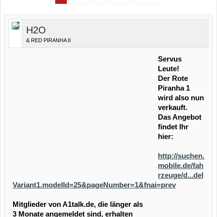
H2O
& RED PIRANHA II
Servus
Leute!
Der Rote
Piranha 1
wird also nun
verkauft.
Das Angebot
findet Ihr
hier:
http://suchen.
mobile.de/fah
rzeuge/d...del
Variant1.modelId=25&pageNumber=1&fnai=prev
Mitglieder von A1talk.de, die länger als
3 Monate angemeldet sind, erhalten