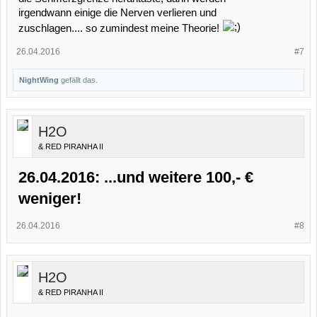
irgendwann einige die Nerven verlieren und
zuschlagen.... so zumindest meine Theorie!
26.04.2016
#7
NightWing
gefällt das.
H2O
& RED PIRANHA II
26.04.2016: ...und weitere 100,- €
weniger!
26.04.2016
#8
H2O
& RED PIRANHA II