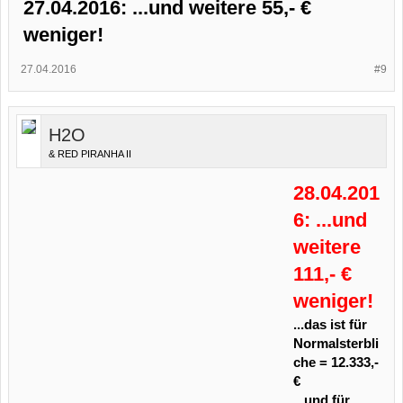
27.04.2016: ...und weitere 55,- €
weniger!
27.04.2016
#9
H2O
& RED PIRANHA II
28.04.201
6: ...und
weitere
111,- €
weniger!
...das ist für
Normalsterbli
che = 12.333,-
€
...und für