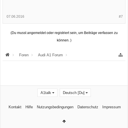
07.06.2016
#7
(Du musst angemeldet oder registriert sein, um Beiträge verfassen zu
können. )
Foren
Audi A1 Forum
Audi A1 HiFi & Navigation
A1talk
Deutsch [Du]
Kontakt
Hilfe
Nutzungsbedingungen
Datenschutz
Impressum