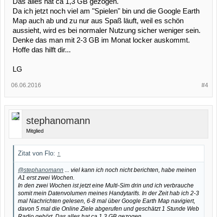
Das alles hat ca 1,3 GB gezogen.
Da ich jetzt noch viel am "Spielen" bin und die Google Earth
Map auch ab und zu nur aus Spaß läuft, weil es schön
aussieht, wird es bei normaler Nutzung sicher weniger sein.
Denke das man mit 2-3 GB im Monat locker auskommt.
Hoffe das hilft dir...
LG
06.06.2016
#4
stephanomann
Mitglied
Zitat von Flo:
↑
@stephanomann
... viel kann ich noch nicht berichten, habe meinen
A1 erst zwei Wochen.
In den zwei Wochen ist jetzt eine Multi-Sim drin und ich verbrauche
somit mein Datenvolumen meines Handytarifs. In der Zeit hab ich 2-3
mal Nachrichten gelesen, 6-8 mal über Google Earth Map navigiert,
davon 5 mal die Online Ziele abgerufen und geschätzt 1 Stunde Web
Radio gehört. Das alles hat ca 1,3 GB gezogen.