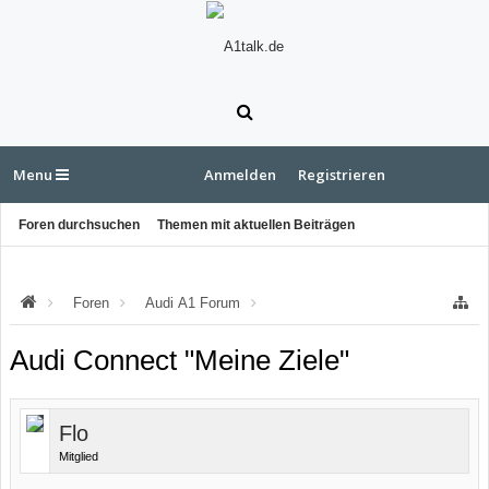
Menu
Anmelden
Registrieren
Foren durchsuchen
Themen mit aktuellen Beiträgen
Foren
Audi A1 Forum
Audi A1 HiFi & Navigation
Audi Connect "Meine Ziele"
Flo
Mitglied