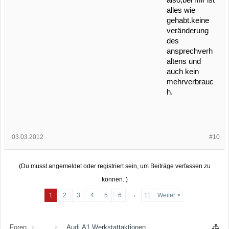
alles wie
gehabt.keine
veränderung
des
ansprechverh
altens und
auch kein
mehrverbrauc
h.
03.03.2012
#10
(Du musst angemeldet oder registriert sein, um Beiträge verfassen zu
können. )
→
1
2
3
4
5
6
11
Weiter >
Foren
...
Audi A1 Werkstattaktionen