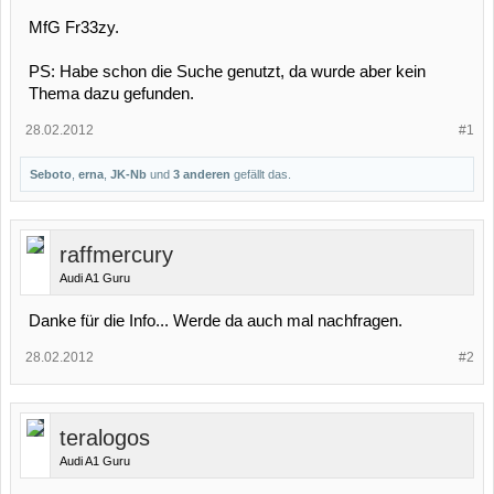
MfG Fr33zy.
PS: Habe schon die Suche genutzt, da wurde aber kein
Thema dazu gefunden.
28.02.2012
#1
Seboto
,
erna
,
JK-Nb
und
3 anderen
gefällt das.
raffmercury
Audi A1 Guru
Danke für die Info... Werde da auch mal nachfragen.
28.02.2012
#2
teralogos
Audi A1 Guru