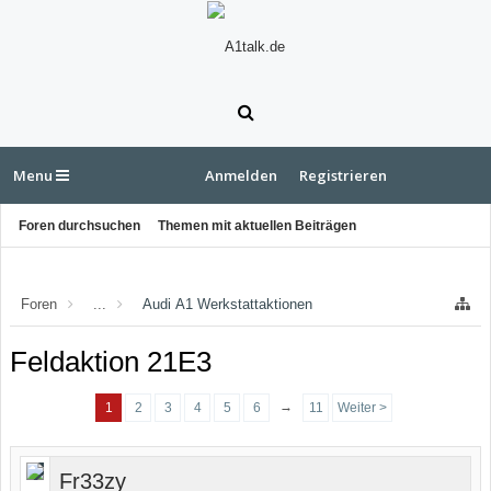
Menu
Anmelden
Registrieren
Foren durchsuchen
Themen mit aktuellen Beiträgen
Foren
...
Audi A1 Werkstattaktionen
Feldaktion 21E3
→
1
2
3
4
5
6
11
Weiter >
Fr33zy