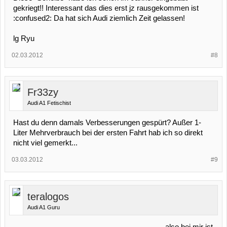
gekriegt!! Interessant das dies erst jz rausgekommen ist
:confused2: Da hat sich Audi ziemlich Zeit gelassen!
lg Ryu
02.03.2012
#8
Fr33zy
Audi A1 Fetischist
Hast du denn damals Verbesserungen gespürt? Außer 1-
Liter Mehrverbrauch bei der ersten Fahrt hab ich so direkt
nicht viel gemerkt...
03.03.2012
#9
teralogos
Audi A1 Guru
also,bei mir ist