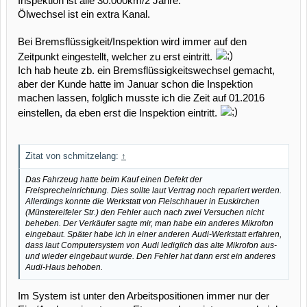
Inspektion ist alle 30.000km/2 Jahre.
Ölwechsel ist ein extra Kanal.
Bei Bremsflüssigkeit/Inspektion wird immer auf den
Zeitpunkt eingestellt, welcher zu erst eintritt.
Ich hab heute zb. ein Bremsflüssigkeitswechsel gemacht,
aber der Kunde hatte im Januar schon die Inspektion
machen lassen, folglich musste ich die Zeit auf 01.2016
einstellen, da eben erst die Inspektion eintritt.
Zitat von schmitzelang:
↑
Das Fahrzeug hatte beim Kauf einen Defekt der
Freisprecheinrichtung. Dies sollte laut Vertrag noch repariert werden.
Allerdings konnte die Werkstatt von Fleischhauer in Euskirchen
(Münstereifeler Str.) den Fehler auch nach zwei Versuchen nicht
beheben. Der Verkäufer sagte mir, man habe ein anderes Mikrofon
eingebaut. Später habe ich in einer anderen Audi-Werkstatt erfahren,
dass laut Computersystem von Audi lediglich das alte Mikrofon aus-
und wieder eingebaut wurde. Den Fehler hat dann erst ein anderes
Audi-Haus behoben.
Im System ist unter den Arbeitspositionen immer nur der