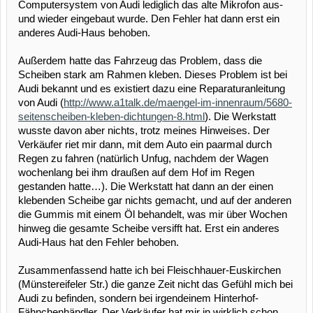
Computersystem von Audi lediglich das alte Mikrofon aus-
und wieder eingebaut wurde. Den Fehler hat dann erst ein
anderes Audi-Haus behoben.
Außerdem hatte das Fahrzeug das Problem, dass die
Scheiben stark am Rahmen kleben. Dieses Problem ist bei
Audi bekannt und es existiert dazu eine Reparaturanleitung
von Audi (
http://www.a1talk.de/maengel-im-innenraum/5680-
seitenscheiben-kleben-dichtungen-8.html
). Die Werkstatt
wusste davon aber nichts, trotz meines Hinweises. Der
Verkäufer riet mir dann, mit dem Auto ein paarmal durch
Regen zu fahren (natürlich Unfug, nachdem der Wagen
wochenlang bei ihm draußen auf dem Hof im Regen
gestanden hatte…). Die Werkstatt hat dann an der einen
klebenden Scheibe gar nichts gemacht, und auf der anderen
die Gummis mit einem Öl behandelt, was mir über Wochen
hinweg die gesamte Scheibe versifft hat. Erst ein anderes
Audi-Haus hat den Fehler behoben.
Zusammenfassend hatte ich bei Fleischhauer-Euskirchen
(Münstereifeler Str.) die ganze Zeit nicht das Gefühl mich bei
Audi zu befinden, sondern bei irgendeinem Hinterhof-
Fähnchenhändler. Der Verkäufer hat mir in wirklich schon