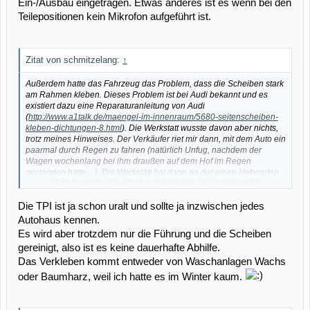
Ein-/Ausbau eingetragen. Etwas anderes ist es wenn bei den
Teilepositionen kein Mikrofon aufgeführt ist.
Zitat von schmitzelang:
↑
Außerdem hatte das Fahrzeug das Problem, dass die Scheiben stark
am Rahmen kleben. Dieses Problem ist bei Audi bekannt und es
existiert dazu eine Reparaturanleitung von Audi
(
http://www.a1talk.de/maengel-im-innenraum/5680-seitenscheiben-
kleben-dichtungen-8.html
). Die Werkstatt wusste davon aber nichts,
trotz meines Hinweises. Der Verkäufer riet mir dann, mit dem Auto ein
paarmal durch Regen zu fahren (natürlich Unfug, nachdem der
Wagen wochenlang bei ihm draußen auf dem Hof im Regen
gestanden hatte…). Die Werkstatt hat dann an der einen klebenden
Klicke in dieses Feld, um es in vollständiger Größe anzuzeigen.
Scheibe gar nichts gemacht, und auf der anderen die Gummis mit
einem Öl behandelt, was mir über Wochen hinweg die gesamte
Die TPI ist ja schon uralt und sollte ja inzwischen jedes
Scheibe versifft hat. Erst ein anderes Audi-Haus hat den Fehler
behoben.
Autohaus kennen.
Es wird aber trotzdem nur die Führung und die Scheiben
gereinigt, also ist es keine dauerhafte Abhilfe.
Das Verkleben kommt entweder von Waschanlagen Wachs
oder Baumharz, weil ich hatte es im Winter kaum.