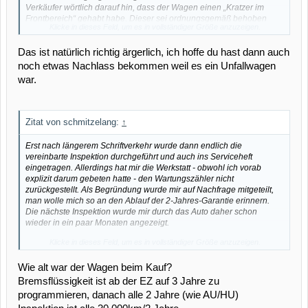
Verkäufer wörtlich darauf hin, dass der Wagen einen „Kratzer im
Frontbereich“ gehabt habe. Dieser sei ordnungsgemäß behoben
Klicke in dieses Feld, um es in vollständiger Größe anzuzeigen.
worden.
Das ist natürlich richtig ärgerlich, ich hoffe du hast dann auch
Erst aus dem schriftlichen Kaufvertrag war dann auf Seite 2 zu
ersehen, dass das Auto einen
Unfall
im Frontbereich erlitten hatte.
noch etwas Nachlass bekommen weil es ein Unfallwagen
Auf meine Bitte hat man mir dann die Reparaturrechnung vorgelegt.
war.
Diese belief sich auf knapp 2.000 €. Man hat also versucht mir einen
Unfallwagen
zu verkaufen, ohne mich explizit darauf hinzuweisen.
Die Aussage „Kratzer im Frontbereich“ ist m.E. der Versuch einer
bewussten Täuschung!
Zitat von schmitzelang:
↑
Im Kaufvertrag vereinbart war die Durchführung einer „Inspektion“.
Erst nach längerem Schriftverkehr wurde dann endlich die
Bei Abholung des Wagens war ins Serviceheft aber nichts
vereinbarte Inspektion durchgeführt und auch ins Serviceheft
eingetragen. Der Verkäufer hatte sich darum auch nicht gekümmert
eingetragen. Allerdings hat mir die Werkstatt - obwohl ich vorab
und wusste nicht einmal wo das Serviceheft war. Zitat: „Vermutlich im
explizit darum gebeten hatte - den Wartungszähler nicht
Handschuhfach“.
zurückgestellt. Als Begründung wurde mir auf Nachfrage mitgeteilt,
man wolle mich so an den Ablauf der 2-Jahres-Garantie erinnern.
Das Serviceheft wurde mir dann nachgeschickt, eingetragen war
Die nächste Inspektion wurde mir durch das Auto daher schon
aber nur ein „Ölwechsel“, und nicht die teurere „Inspektion“.
wieder in ein paar Monaten angezeigt.
Klicke in dieses Feld, um es in vollständiger Größe anzuzeigen.
Dies war ärgerlich und völlig überflüssig: Erstens hat der Wagen eine
Garantieverlängerung auf 5 Jahre. Zweitens soll die
Wie alt war der Wagen beim Kauf?
Wartungsanzeige die nächste Inspektion anzeigen und nicht den
Garantieablauf in ein paar Monaten. Nur wegen dieser nicht
Bremsflüssigkeit ist ab der EZ auf 3 Jahre zu
zurückgestellten Wartungsanzeige musste ich also ein paar Monate
programmieren, danach alle 2 Jahre (wie AU/HU)
später wiederum eine Audi-Werkstatt aufsuchen, mit Kosten für mich.