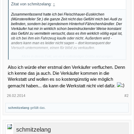
Zitat von schmitzelang:
↑
Zusammenfassend hatte ich bei Fleischhauer-Euskirchen
(Münstereifeler Str.) die ganze Zeit nicht das Gefühl mich bei Audi zu
befinden, sondern bei irgendeinem Hinterhof-Fähnchenhändler. Der
Verkäufer hat mir in wirklich schon beeindruckender Weise konstant
das Gefühl zu vermitteln versucht, dass es ihm wirklich völlig egal ist,
ob ich bei ihm ein Fahrzeug kaufe oder nicht. Außerdem wird -
anders kann man es leider nicht sagen – dort konsequent der
Versuch unternommen, einen für blöd zu verkaufen.
Klicke in dieses Feld, um es in vollständiger Größe anzuzeigen.
Rückblickend würde ich dort nie wieder ein Fahrzeug kaufen!
Also ich würde eher erstmal den Verkäufer verfluchen. Denn
ich kenne das ja auch. Die Verkäufer kommen in die
Werkstatt und wollen es so kostengünstig wie möglich
gemacht haben... da kann die Werkstatt nicht viel dafür.
26.02.2014
#2
schmitzelang
gefällt das.
schmitzelang