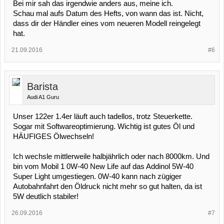
Bei mir sah das irgendwie anders aus, meine ich.
Schau mal aufs Datum des Hefts, von wann das ist. Nicht,
dass dir der Händler eines vom neueren Modell reingelegt
hat.
21.09.2016
#6
Barista
Audi A1 Guru
Unser 122er 1.4er läuft auch tadellos, trotz Steuerkette.
Sogar mit Softwareoptimierung. Wichtig ist gutes Öl und
HÄUFIGES Ölwechseln!
Ich wechsle mittlerweile halbjährlich oder nach 8000km. Und
bin vom Mobil 1 0W-40 New Life auf das Addinol 5W-40
Super Light umgestiegen. 0W-40 kann nach zügiger
Autobahnfahrt den Öldruck nicht mehr so gut halten, da ist
5W deutlich stabiler!
26.09.2016
#7