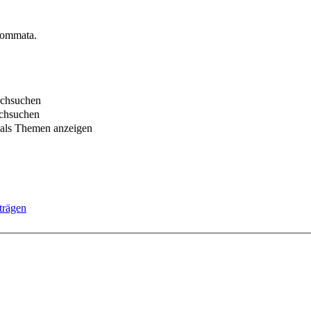
Kommata.
rchsuchen
chsuchen
 als Themen anzeigen
trägen