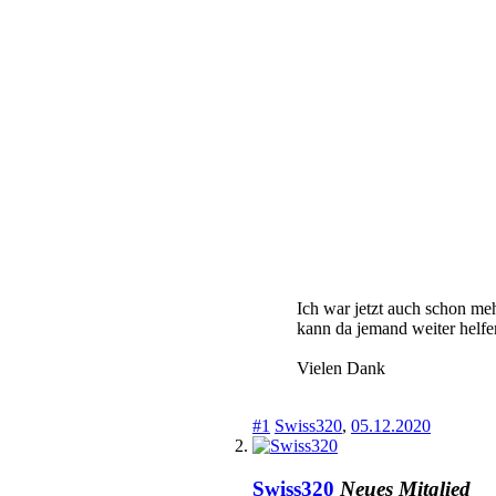
Ich war jetzt auch schon meh
kann da jemand weiter helfe
Vielen Dank
#1
Swiss320
,
05.12.2020
Swiss320
Neues Mitglied