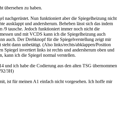
cht übersehen zu haben.
 nachgerüstet. Nun funktioniert aber die Spiegelheizung nicht
chte ausklappt und andersherum. Beheben lässt sich das indem
/9 tausche. Jedoch funktioniert immer noch nicht die
gemessen und mit VCDS kann ich die Spiegelheizung auch
ann auch. Der Drehknopf für die Spiegelverstellung zeigt mir
t steht dann unbetätigt. (Also links/rechts/abklappen/Position
en Spiegel invertiert links ist rechts und andersherum oben und
ein, kann ich die Spiegel normal verstellen.
014 und ich habe die Codierung aus den alten TSG übernommen
9792/3H)
it, ist für meinen A1 einfach nicht vorgesehen. Ich hoffe mir