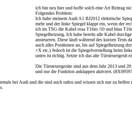
ich bin neu hier und hoffe solch eine Art Beitrag ni
Folgendes Problem:
Ich habe meinem Audi A1 BJ2012 elektrische Spiegel
mehr und der linke Spiegel klappt ein, wenn der re
ich im TSG die Kabel rosa T16m /10 und blau T16m 
Spiegelheizung. Ich habe bereits alle Kabel durch
ansteueren. Diese läuft während des kurzen Tests d
auch alles Positionen an, bis auf Spiegelheizung dor
+X etc.) Jedoch ist die Spiegelverstellung beim link
unten ist richtig. Setzte ich das alte Türsteuergerät 
Die Türsteuergeräte sind aus dem Jahr 2013 und 2
und nur die Funktion anklappen aktiviert. (8X095
rmals bei Audi und die sind auch ratlos und wissen sich nur zu helfen m
n.