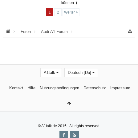
können. )
1
2
Weiter >
Foren
Audi A1 Forum
Audi A1 Anleitungen, Tipps & Tricks
A1talk
Deutsch [Du]
Kontakt
Hilfe
Nutzungsbedingungen
Datenschutz
Impressum
© A1talk.de 2015 - All rights reserved.