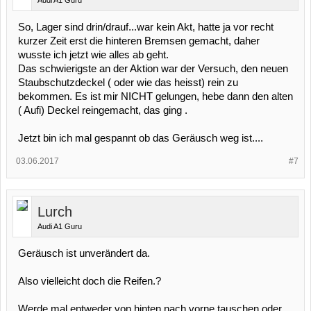
Audi A1 Guru
So, Lager sind drin/drauf...war kein Akt, hatte ja vor recht
kurzer Zeit erst die hinteren Bremsen gemacht, daher
wusste ich jetzt wie alles ab geht.
Das schwierigste an der Aktion war der Versuch, den neuen
Staubschutzdeckel ( oder wie das heisst) rein zu
bekommen. Es ist mir NICHT gelungen, hebe dann den alten
( Aufi) Deckel reingemacht, das ging .
Jetzt bin ich mal gespannt ob das Geräusch weg ist....
03.06.2017
#7
Lurch
Audi A1 Guru
Geräusch ist unverändert da.
Also vielleicht doch die Reifen.?
Werde mal entweder von hinten nach vorne tauschen oder