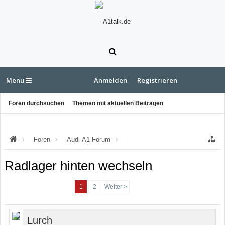
Menu
Anmelden
Registrieren
Foren durchsuchen
Themen mit aktuellen Beiträgen
Foren
Audi A1 Forum
Audi A1 Anleitungen, Tipps & Tricks
Radlager hinten wechseln
1
2
Weiter >
Lurch