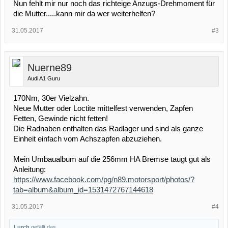
Nun fehlt mir nur noch das richteige Anzugs-Drehmoment für
die Mutter.....kann mir da wer weiterhelfen?
31.05.2017
#3
Nuerne89
Audi A1 Guru
170Nm, 30er Vielzahn.
Neue Mutter oder Loctite mittelfest verwenden, Zapfen
Fetten, Gewinde nicht fetten!
Die Radnaben enthalten das Radlager und sind als ganze
Einheit einfach vom Achszapfen abzuziehen.
Mein Umbaualbum auf die 256mm HA Bremse taugt gut als
Anleitung:
https://www.facebook.com/pg/n89.motorsport/photos/?
tab=album&album_id=1531472767144618
31.05.2017
#4
Lurch
gefällt das.