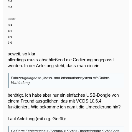
5>2
6>4
rechts:
3>4
4>3
5>6
6>5
soweit, so klar
allerdings muss abschließend die Codierung angepasst
werden. In der Anleitung steht, dass man ein ein
Fahrzeugdiagnose-,Mess- und Informationssystem mit Online-
Verbindung
benötigt. Ich habe aber nur ein einfaches USB-Dongle von
einem Freund ausgeliehen, das mit VCDS 10.6.4
funktioniert. Wie bekomme ich damit die Umcodierung hin?
Laut Anleitung (mit o.g. Gerät):
Geführte Fehlersuche > [Sprung] > SVM > Direkteingabe SVM-Code