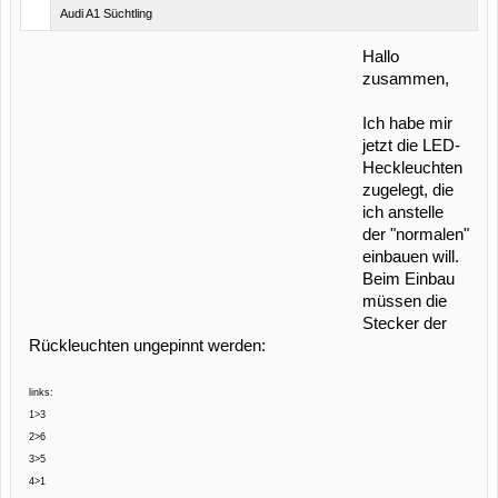
Audi A1 Süchtling
Hallo
zusammen,
Ich habe mir
jetzt die LED-
Heckleuchten
zugelegt, die
ich anstelle
der "normalen"
einbauen will.
Beim Einbau
müssen die
Stecker der
Rückleuchten ungepinnt werden:
links:
1>3
2>6
3>5
4>1