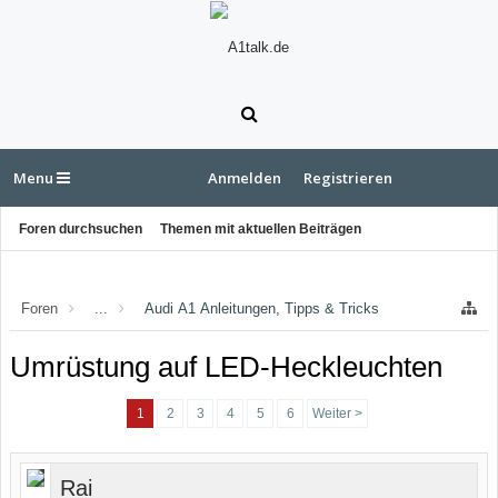
Menu
Anmelden
Registrieren
Foren durchsuchen
Themen mit aktuellen Beiträgen
Foren
...
Audi A1 Anleitungen, Tipps & Tricks
Umrüstung auf LED-Heckleuchten
1
2
3
4
5
6
Weiter >
Rai