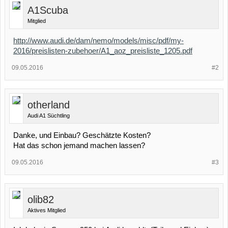
A1Scuba
Mitglied
http://www.audi.de/dam/nemo/models/misc/pdf/my-
2016/preislisten-zubehoer/A1_aoz_preisliste_1205.pdf
09.05.2016
#2
otherland
Audi A1 Süchtling
Danke, und Einbau? Geschätzte Kosten?
Hat das schon jemand machen lassen?
09.05.2016
#3
olib82
Aktives Mitglied