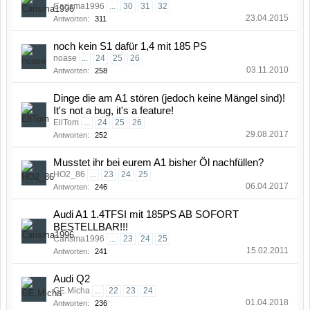
Carisma1996
...
30
31
32
23.04.2015
Antworten:
311
noch kein S1 dafür 1,4 mit 185 PS
noase
...
24
25
26
03.11.2010
Antworten:
258
Dinge die am A1 stören (jedoch keine Mängel sind)!
It's not a bug, it's a feature!
EllTom
...
24
25
26
29.08.2017
Antworten:
252
Musstet ihr bei eurem A1 bisher Öl nachfüllen?
HO2_86
...
23
24
25
06.04.2017
Antworten:
246
Audi A1 1.4TFSI mit 185PS AB SOFORT
BESTELLBAR!!!
Carisma1996
...
23
24
25
15.02.2011
Antworten:
241
Audi Q2
GE.Micha
...
22
23
24
01.04.2018
Antworten:
236