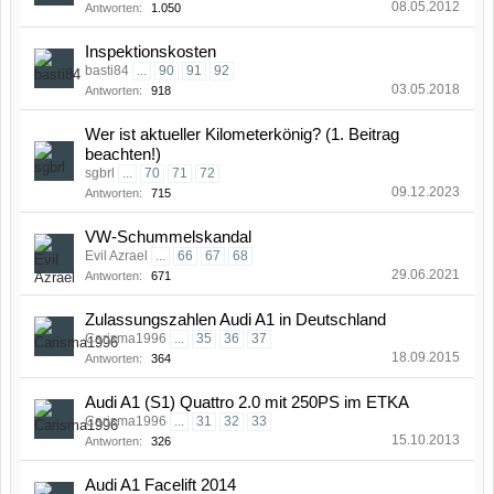
08.05.2012
Antworten:
1.050
Inspektionskosten
basti84
...
90
91
92
03.05.2018
Antworten:
918
Wer ist aktueller Kilometerkönig? (1. Beitrag
beachten!)
sgbrl
...
70
71
72
09.12.2023
Antworten:
715
VW-Schummelskandal
Evil Azrael
...
66
67
68
29.06.2021
Antworten:
671
Zulassungszahlen Audi A1 in Deutschland
Carisma1996
...
35
36
37
18.09.2015
Antworten:
364
Audi A1 (S1) Quattro 2.0 mit 250PS im ETKA
Carisma1996
...
31
32
33
15.10.2013
Antworten:
326
Audi A1 Facelift 2014