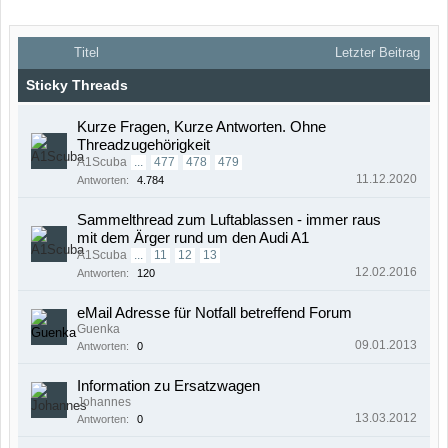
Titel
Letzter Beitrag
Sticky Threads
Kurze Fragen, Kurze Antworten. Ohne
Threadzugehörigkeit
A1Scuba
...
477
478
479
11.12.2020
Antworten:
4.784
Sammelthread zum Luftablassen - immer raus
mit dem Ärger rund um den Audi A1
A1Scuba
...
11
12
13
12.02.2016
Antworten:
120
eMail Adresse für Notfall betreffend Forum
Guenka
09.01.2013
Antworten:
0
Information zu Ersatzwagen
Johannes
13.03.2012
Antworten:
0