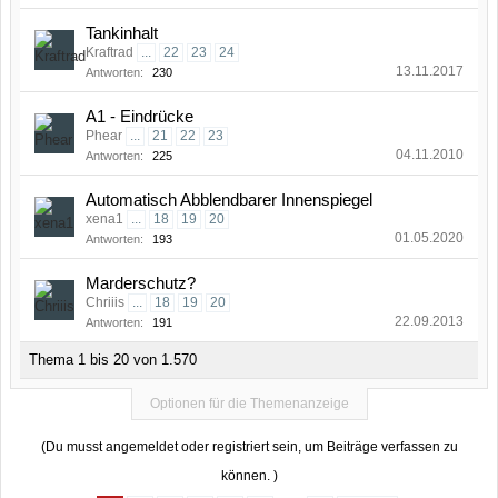
Tankinhalt
Kraftrad
...
22
23
24
13.11.2017
Antworten:
230
A1 - Eindrücke
Phear
...
21
22
23
04.11.2010
Antworten:
225
Automatisch Abblendbarer Innenspiegel
xena1
...
18
19
20
01.05.2020
Antworten:
193
Marderschutz?
Chriiis
...
18
19
20
22.09.2013
Antworten:
191
Thema 1 bis 20 von 1.570
Optionen für die Themenanzeige
(Du musst angemeldet oder registriert sein, um Beiträge verfassen zu
können. )