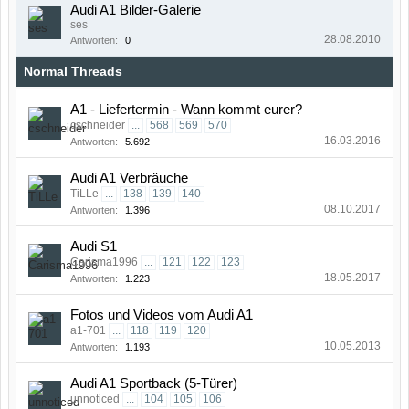
Audi A1 Bilder-Galerie
ses
28.08.2010
Antworten:
0
Normal Threads
A1 - Liefertermin - Wann kommt eurer?
cschneider
...
568
569
570
16.03.2016
Antworten:
5.692
Audi A1 Verbräuche
TiLLe
...
138
139
140
08.10.2017
Antworten:
1.396
Audi S1
Carisma1996
...
121
122
123
18.05.2017
Antworten:
1.223
Fotos und Videos vom Audi A1
a1-701
...
118
119
120
10.05.2013
Antworten:
1.193
Audi A1 Sportback (5-Türer)
unnoticed
...
104
105
106