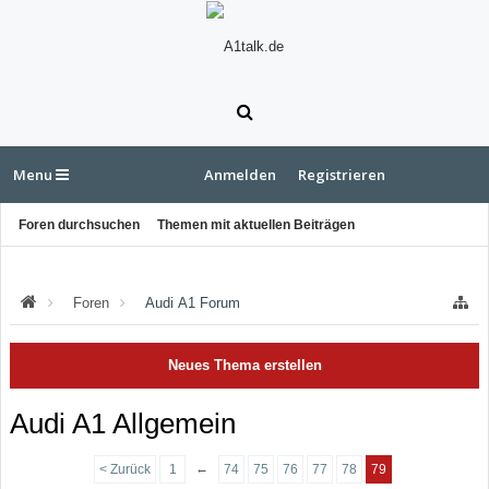
Menu
Anmelden
Registrieren
Foren durchsuchen
Themen mit aktuellen Beiträgen
Foren
Audi A1 Forum
Neues Thema erstellen
Audi A1 Allgemein
←
< Zurück
1
74
75
76
77
78
79