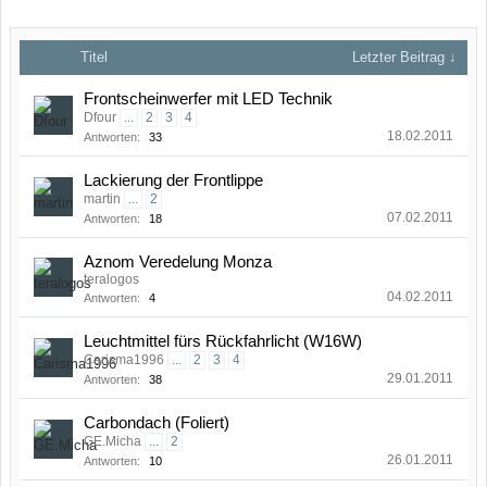
Titel
Letzter Beitrag ↓
Frontscheinwerfer mit LED Technik
Dfour
...
2
3
4
18.02.2011
Antworten:
33
Lackierung der Frontlippe
martin
...
2
07.02.2011
Antworten:
18
Aznom Veredelung Monza
teralogos
04.02.2011
Antworten:
4
Leuchtmittel fürs Rückfahrlicht (W16W)
Carisma1996
...
2
3
4
29.01.2011
Antworten:
38
Carbondach (Foliert)
GE.Micha
...
2
26.01.2011
Antworten:
10