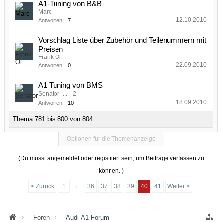
A1-Tuning von B&B
Marc
12.10.2010
Antworten:
7
Vorschlag Liste über Zubehör und Teilenummern mit
Preisen
Frank Ol
22.09.2010
Antworten:
0
A1 Tuning von BMS
Senator
...
2
18.09.2010
Antworten:
10
Thema 781 bis 800 von 804
Optionen für die Themenanzeige
(Du musst angemeldet oder registriert sein, um Beiträge verfassen zu
können. )
←
< Zurück
1
36
37
38
39
40
41
Weiter >
Foren
Audi A1 Forum