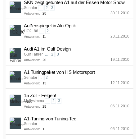
SKN zeigt getunten A1 auf der Essen Motor Show
Senator
...
2
3
30.11.2010
Antworten:
28
Außenspiegel in Alu-Optik
HO2_86
...
2
23.11.2010
Antworten:
11
Audi A1 im Gulf Design
Gulf Fahrer
...
2
3
19.11.2010
Antworten:
20
A1 Tuningpaket von HS Motorsport
Senator
...
2
12.11.2010
Antworten:
13
15 Zoll - Felgen!
Mellysimma
...
2
3
06.11.2010
Antworten:
25
A1-Tuning von Tuning-Tec
Senator
05.11.2010
Antworten:
1