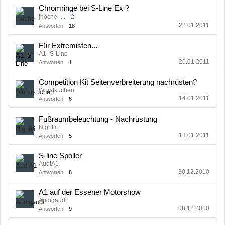
Chromringe bei S-Line Ex ?
jhoche
...
2
22.01.2011
Antworten:
18
Für Extremisten...
A1_S-Line
20.01.2011
Antworten:
1
Competition Kit Seitenverbreiterung nachrüsten?
Wurstkuchen
14.01.2011
Antworten:
6
Fußraumbeleuchtung - Nachrüstung
Nightiii
13.01.2011
Antworten:
5
S-line Spoiler
AudiA1
30.12.2010
Antworten:
8
A1 auf der Essener Motorshow
Audigaudi
08.12.2010
Antworten:
9