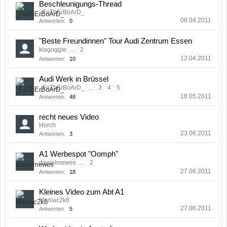
Beschleunigungs-Thread
_FaThErBoArD_
06.04.2011
Antworten:
0
"Beste Freundinnen" Tour Audi Zentrum Essen
klagoggle
...
2
12.04.2011
Antworten:
10
Audi Werk in Brüssel
_FaThErBoArD_
...
3
4
5
18.05.2011
Antworten:
48
recht neues Video
Horch
23.06.2011
Antworten:
3
A1 Werbespot "Oomph"
danielmewes
...
2
27.06.2011
Antworten:
18
Kleines Video zum Abt A1
Maniac2k8
27.06.2011
Antworten:
5