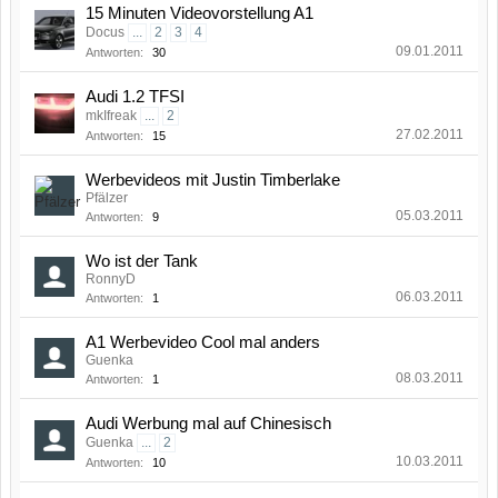
15 Minuten Videovorstellung A1
Docus
...
2
3
4
09.01.2011
Antworten:
30
Audi 1.2 TFSI
mkIfreak
...
2
27.02.2011
Antworten:
15
Werbevideos mit Justin Timberlake
Pfälzer
05.03.2011
Antworten:
9
Wo ist der Tank
RonnyD
06.03.2011
Antworten:
1
A1 Werbevideo Cool mal anders
Guenka
08.03.2011
Antworten:
1
Audi Werbung mal auf Chinesisch
Guenka
...
2
10.03.2011
Antworten:
10