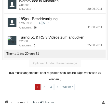
Werbevideo in Australien
Guenka
30.06.2011
Antworten:
0
185ps - Beschleunigung
noxx1988
...
4
5
6
11.08.2011
Antworten:
56
Tuning S1 & RS 3 Videos zum angucken
tlf2000
25.08.2011
Antworten:
0
Thema 1 bis 20 von 71
Optionen für die Themenanzeige
(Du musst angemeldet oder registriert sein, um Beiträge verfassen zu
können. )
1
2
3
4
Weiter >
Foren
Audi A1 Forum