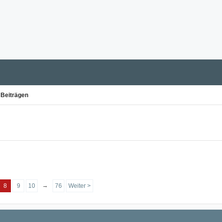
 Beiträgen
→
8
9
10
76
Weiter >