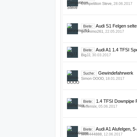
Competition Steve
,
28.06.2017
Audi S1 Felgen selt
Biete:
geronimo261
,
22.05.2017
Audi A1 1.4 TFSI Sp
Biete:
BigJJ
,
30.03.2017
Gewindefahrwerk
Suche:
Simon OOOO
,
18.01.2017
1.4 TFSI Downpipe F
Biete:
steffensix
,
05.06.2017
Audi A1 Alufelgen,
Biete:
sven444888
,
12.06.2017