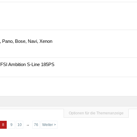
t, Pano, Bose, Navi, Xenon
TFSI Ambition S-Line 185PS
Optionen für die Themenanzeige
→
8
9
10
76
Weiter >