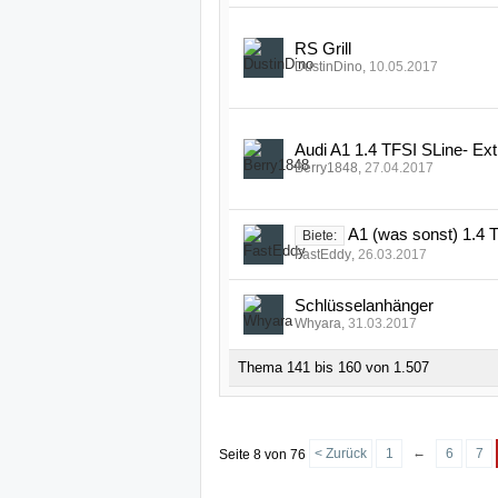
RS Grill
DustinDino
,
10.05.2017
Audi A1 1.4 TFSI SLine- Ex
Berry1848
,
27.04.2017
A1 (was sonst) 1.4 
Biete:
FastEddy
,
26.03.2017
Schlüsselanhänger
Whyara
,
31.03.2017
Thema 141 bis 160 von 1.507
←
< Zurück
1
6
7
Seite 8 von 76