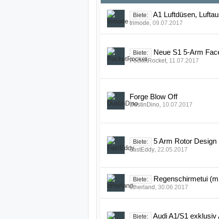
A1 Luftdüsen, Luftau
Biete:
trimode
,
09.07.2017
Neue S1 5-Arm Facet
Biete:
PocketRocket
,
11.07.2017
Forge Blow Off
DustinDino
,
10.07.2017
5 Arm Rotor Design 
Biete:
FastEddy
,
22.05.2017
Regenschirmetui (mi
Biete:
otherland
,
30.06.2017
Audi A1/S1 exklusiv 
Biete: