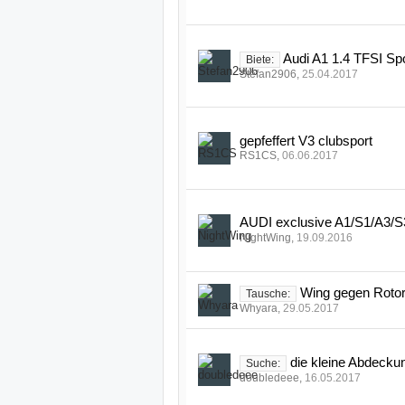
Audi A1 1.4 TFSI Sp
Biete:
Stefan2906
,
25.04.2017
gepfeffert V3 clubsport
RS1CS
,
06.06.2017
AUDI exclusive A1/S1/A3
NightWing
,
19.09.2016
Wing gegen Rotor
Tausche:
Whyara
,
29.05.2017
die kleine Abdecku
Suche:
doubledeee
,
16.05.2017