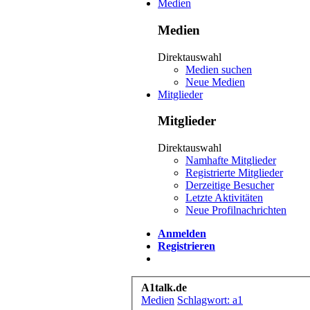
Medien
Medien
Direktauswahl
Medien suchen
Neue Medien
Mitglieder
Mitglieder
Direktauswahl
Namhafte Mitglieder
Registrierte Mitglieder
Derzeitige Besucher
Letzte Aktivitäten
Neue Profilnachrichten
Anmelden
Registrieren
A1talk.de
Medien
Schlagwort: a1