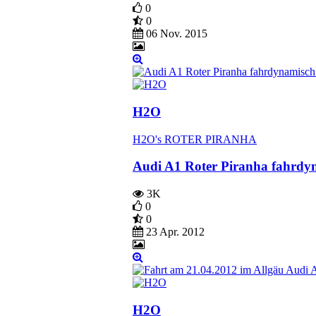
0
0
06 Nov. 2015
H2O
H2O's ROTER PIRANHA
Audi A1 Roter Piranha fahrdyn
3K
0
0
23 Apr. 2012
H2O