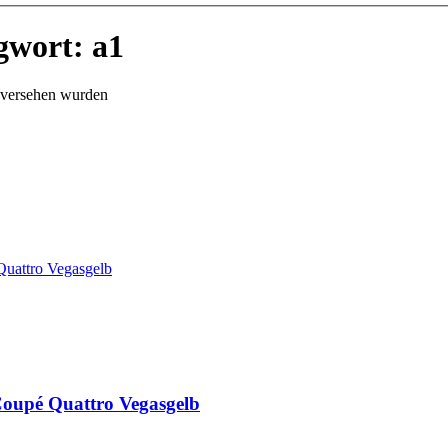
gwort: a1
 versehen wurden
Coupé Quattro Vegasgelb